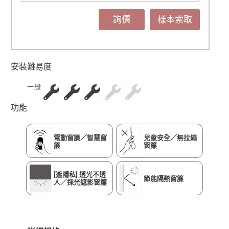
詢價
樣本索取
安裝難易度
一般
功能
電動窗簾／智慧窗
兒童安全／無拉繩
簾
窗簾
[遮隱私] 透光不透
節能隔熱窗簾
人／採光遮影窗簾