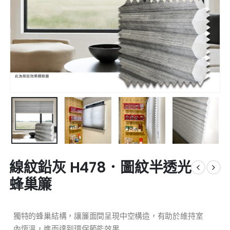
線紋鉛灰 H478．圖紋半透光
蜂巢簾
獨特的蜂巢結構，讓簾面間呈現中空構造，有助於維持室
內恆溫，進而達到環保節能效果