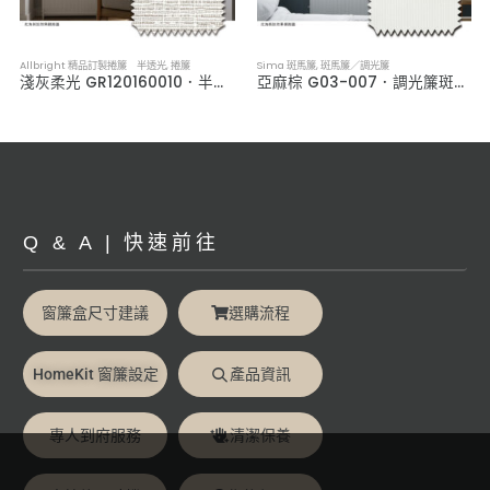
Allbright 精品訂製捲簾 半透光
,
捲簾
Sima 斑馬簾
,
斑馬簾／調光簾
淺灰柔光 GR120160010．半透光捲簾
亞麻棕 G03-007．調光簾斑馬簾
Q & A | 快速前往
窗簾盒尺寸建議
選購流程
HomeKit 窗簾設定
產品資訊
專人到府服務
清潔保養