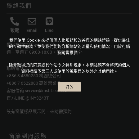
聯絡我們
致電
Email
Line
我們使用 Cookie 來提供個人化服務和改善您的網站體驗、提供最佳
幔室布緹官網
www.msbt.com.tw
的互動性服務，並使我們能夠分析網站的流量和使用情況，用於行銷
週一至週五 09:00-18:00，國定假日除外
及銷售推廣。
除非取得您的同意或其他法令之特別規定，本網站絕不會將您的個人
聯絡電話
資料揭露予第三人或使用於蒐集目的以外之其他用途。
+886 3 4880250 桃園總公司
+886 7 6522880 高雄營業處
好的
客服信箱
service@msbt.com.tw
官方LINE
@INY3243T
設有窗簾樣品展示間，來訪需預約
窗簾到府服務