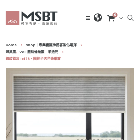
0
Home
Shop｜專業窗簾推薦客製化選擇
蜂巢簾
,
Vali 無紡蜂巢簾 半透光
線紋鉛灰 H478．圖紋半透光蜂巢簾