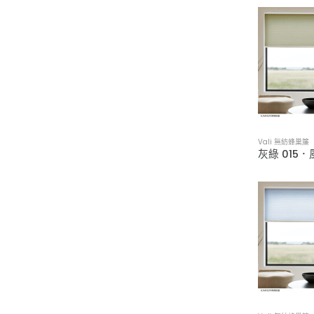
Vali 無紡蜂巢
灰綠 015