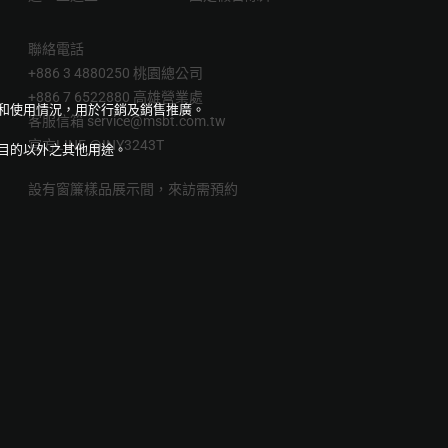
聯絡電話
+886 3 4880250 桃園總公司
+886 7 6522880 高雄營業處
量和使用情況，用於行銷及銷售推廣。
客服信箱
service@msbt.com.tw
官方LINE
@INY3243T
目的以外之其他用途。
設有窗簾樣品展示間，來訪需預約