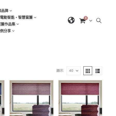
窗簾品牌
d | 電動智能‧智慧窗簾
0
| 窗簾作品集
域案例分享
顯示: