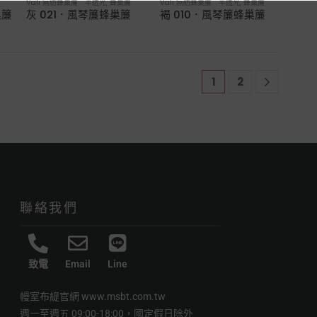
Vali 無紡蜂巢簾 半透光
,
蜂巢簾
Vali 無紡蜂巢簾 半透光
,
蜂巢簾
巢簾
灰 021．風琴簾蜂巢簾
褐 010．風琴簾蜂巢簾
1
2
聯絡我們
致電
Email
Line
幔室布緹官網
www.msbt.com.tw
週一至週五 09:00-18:00，國定假日除外