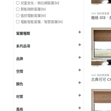
兒童安全／無拉繩窗簾
(51)
節能隔熱窗簾
(51)
Vali 無紡蜂巢
遙控電動窗簾
(51)
嫩綠 013
電動智能窗簾／智慧窗簾
(51)
窗簾種類
蜂巢簾
(51)
系列品項
Vali 無紡蜂巢簾 半透光
(51)
品牌
MSBT 訂製窗簾
(51)
空間
Vali 無紡蜂巢
兒童房 / 遊戲間
(6)
顏色
和室 / 臥榻
(51)
客廳
棕色設計
(51)
(13)
材質
書房 / 辦公室
橘色設計
(51)
(2)
臥室
灰色設計
Non-woven cloth 不織布
(6)
(9)
(51)
風格
白色設計
(4)