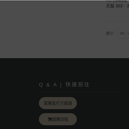
Vali 無紡蜂巢
天藍 103
顯示:
Q & A | 快速前往
窗簾盒尺寸建議
選購流程