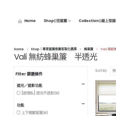
Home
Shop | 找窗簾
Collection | 線上型錄
Home
Shop｜專業窗簾推薦客製化選擇
蜂巢簾
Vali 無
Vali 無紡蜂巢簾 半透光
Sort By:
Filter 篩選條件
遮光／遮影功能
[遮隱私] 透光不透影
(51)
功能
上下開闔窗簾
(51)