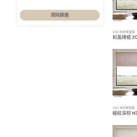
米色設計
北歐風
(4)
(23)
紅色設計
工業風
清除篩選
(4)
(27)
紫色設計
日式無印風
(5)
(15)
綠色設計
木質系禪風
(8)
(16)
Vali 無紡蜂巢
藍色設計
現代簡約風
(6)
(27)
黃色設計
鄉村風
(2)
(25)
Vali 無紡蜂巢