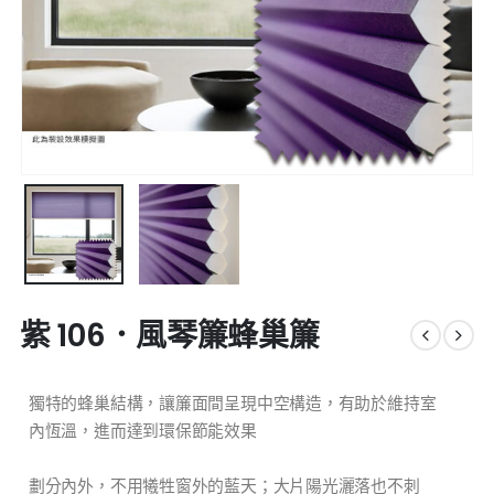
紫 106．風琴簾蜂巢簾
獨特的蜂巢結構，讓簾面間呈現中空構造，有助於維持室
內恆溫，進而達到環保節能效果
劃分內外，不用犧牲窗外的藍天；大片陽光灑落也不刺