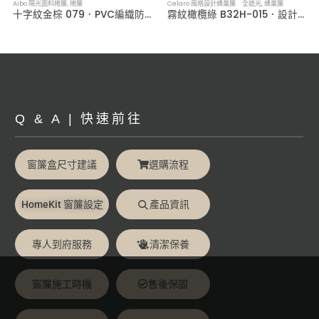
Aibo 陽光面料捲簾
,
捲簾
Celaro 風格設計蜂巢簾 全遮光
,
蜂巢簾
十字紋金棕 079．PVC編織防潑水捲簾
霧紋橄欖綠 B32H-015．設計款全遮光蜂巢簾
Q & A | 快速前往
窗簾盒尺寸建議
選購流程
HomeKit 窗簾設定
產品資訊
專人到府服務
清潔保養
窗簾施工時機
售後保固