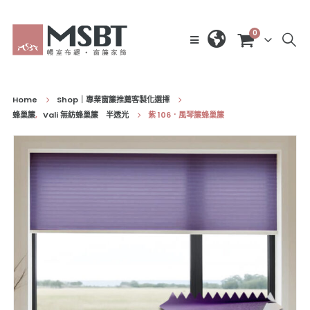
0
Home
Shop｜專業窗簾推薦客製化選擇
蜂巢簾
,
Vali 無紡蜂巢簾 半透光
紫 106．風琴簾蜂巢簾