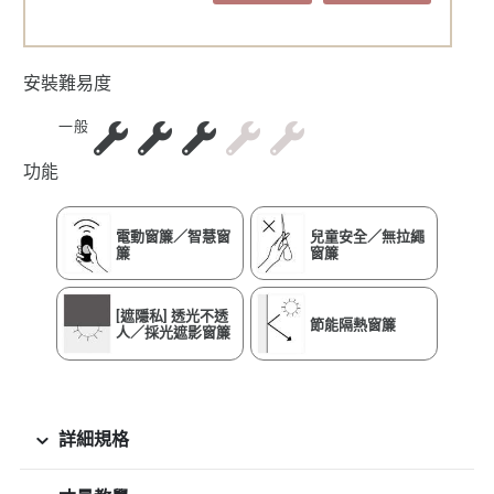
安裝難易度
一般
功能
電動窗簾／智慧窗
兒童安全／無拉繩
簾
窗簾
[遮隱私] 透光不透
節能隔熱窗簾
人／採光遮影窗簾
詳細規格