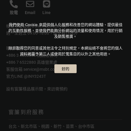
致電
Email
Line
我們使用 Cookie 來提供個人化服務和改善您的網站體驗、提供最佳
幔室布緹官網
www.msbt.com.tw
的互動性服務，並使我們能夠分析網站的流量和使用情況，用於行銷
週一至週五 09:00-18:00，國定假日除外
及銷售推廣。
除非取得您的同意或其他法令之特別規定，本網站絕不會將您的個人
聯絡電話
資料揭露予第三人或使用於蒐集目的以外之其他用途。
+886 3 4880250 桃園總公司
+886 7 6522880 高雄營業處
好的
客服信箱
service@msbt.com.tw
官方LINE
@INY3243T
設有窗簾樣品展示間，來訪需預約
窗簾到府服務
台北、新北市區、桃園、新竹、苗栗、台中市區