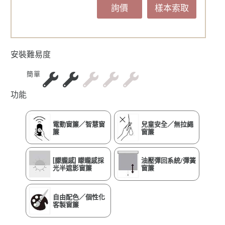
詢價
樣本索取
安裝難易度
簡單
功能
電動窗簾／智慧窗
兒童安全／無拉繩
簾
窗簾
[朦朧感] 矇矓感採
油壓彈回系統/彈簧
光半遮影窗簾
窗簾
自由配色／個性化
客製窗簾