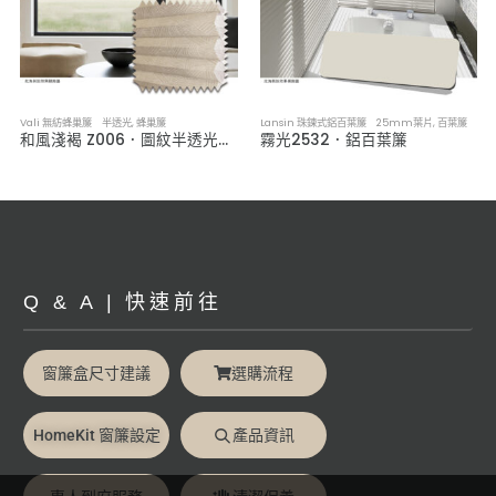
Vali 無紡蜂巢簾 半透光
,
蜂巢簾
Lansin 珠鍊式鋁百葉簾 25mm葉片
,
百葉簾
和風淺褐 Z006．圖紋半透光蜂巢簾
霧光2532．鋁百葉簾
Q & A | 快速前往
窗簾盒尺寸建議
選購流程
HomeKit 窗簾設定
產品資訊