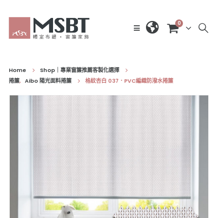
0
Home
Shop｜專業窗簾推薦客製化選擇
捲簾
,
Aibo 陽光面料捲簾
格紋杏白 037．PVC編織防潑水捲簾