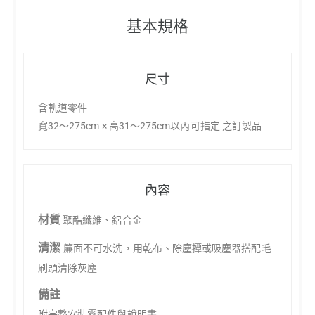
基本規格
尺寸
含軌道零件
寬32～275cm × 高31～275cm以內可指定 之訂製品
內容
材質
聚酯纖維、鋁合金
清潔
簾面不可水洗，用乾布、除塵撢或吸塵器搭配毛
刷頭清除灰塵
備註
附完整安裝零配件與說明書