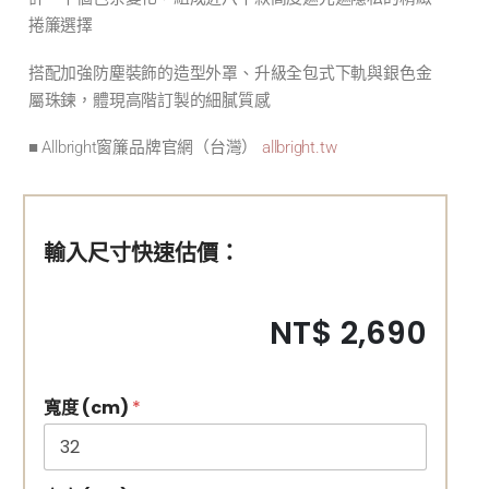
捲簾選擇
搭配加強防塵裝飾的造型外罩、升級全包式下軌與銀色金
屬珠鍊，體現高階訂製的細膩質感
■ Allbright窗簾品牌官網（台灣）
allbright.tw
輸入尺寸快速估價：
NT$ 2,690
寬度 (cm)
*