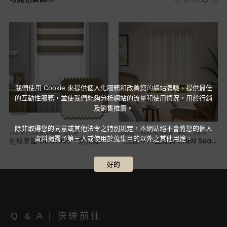
我們使用 Cookie 來提供個人化服務和改善您的網站體驗、提供最佳
的互動性服務，並使我們能夠分析網站的流量和使用情況，用於行銷
及銷售推廣。
除非取得您的同意或其他法令之特別規定，本網站絕不會將您的個人
Yoka 遮光斑馬簾
,
斑馬簾／調光簾
Allbright 精品訂製羅馬簾 半透光
,
羅馬簾
資料揭露予第三人或使用於蒐集目的以外之其他用途。
粗紋拿鐵 DDC1005．遮光斑馬簾
（測試中）亞麻調 LINEN Seaside NO.2 Clay．半透光羅馬簾
好的
Q & A | 快速前往