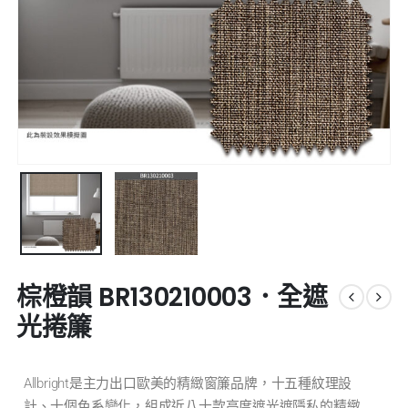
棕橙韻 BR130210003．全遮
光捲簾
Allbright是主力出口歐美的精緻窗簾品牌，十五種紋理設
計、十個色系變化，組成近八十款高度遮光遮隱私的精緻