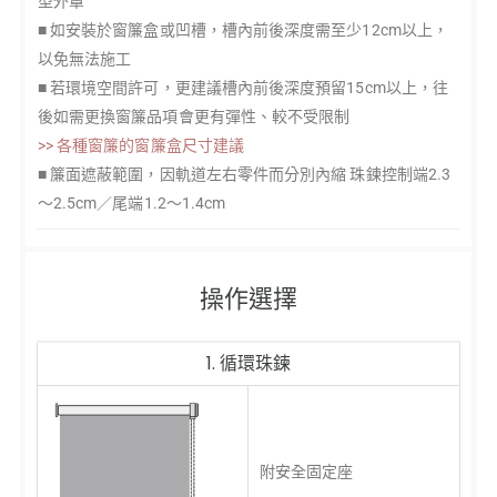
型外罩
■ 如安裝於窗簾盒或凹槽，槽內前後深度需至少12cm以上，
以免無法施工
■ 若環境空間許可，更建議槽內前後深度預留15cm以上，往
後如需更換窗簾品項會更有彈性、較不受限制
>> 各種窗簾的窗簾盒尺寸建議
■ 簾面遮蔽範圍，因軌道左右零件而分別內縮 珠鍊控制端2.3
～2.5cm／尾端1.2～1.4cm
操作選擇
1. 循環珠鍊
附安全固定座