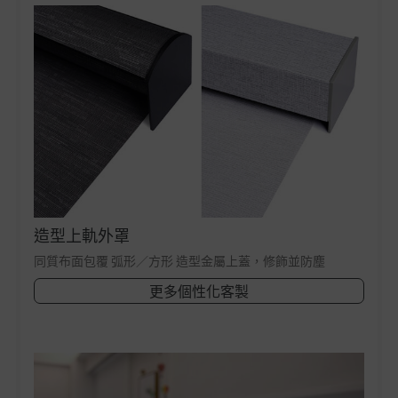
造型上軌外罩
同質布面包覆 弧形／方形 造型金屬上蓋，修飾並防塵
更多個性化客製