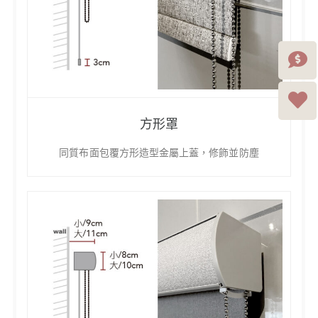
方形罩
同質布面包覆方形造型金屬上蓋，修飾並防塵