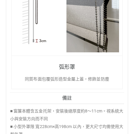
弧形罩
同質布面包覆弧形造型金屬上蓋，修飾並防塵
備註
■ 窗簾本體含五金托架，安裝後總厚度約8～11cm。視系統大
小與安裝方向而不同
■ 小型外罩限 寬228cm×高198cm 以內，更大尺寸均需使用大