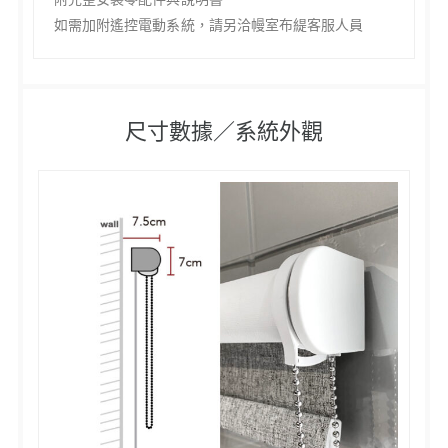
如需加附遙控電動系統，
請另洽幔室布緹客服人員
尺寸數據／系統外觀