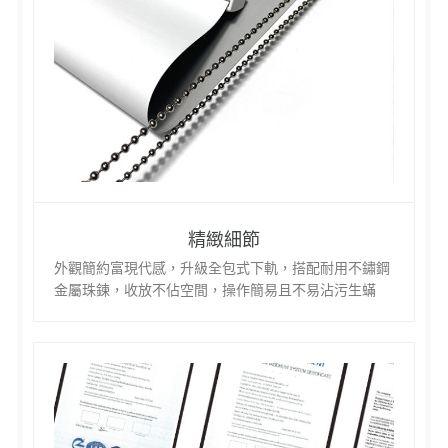
精緻細節
外觀簡約富現代感，升級全包式下軌，搭配耐用不鏽鋼
金屬珠鍊，收放不佔空間，操作簡易且不易沾污生蟎