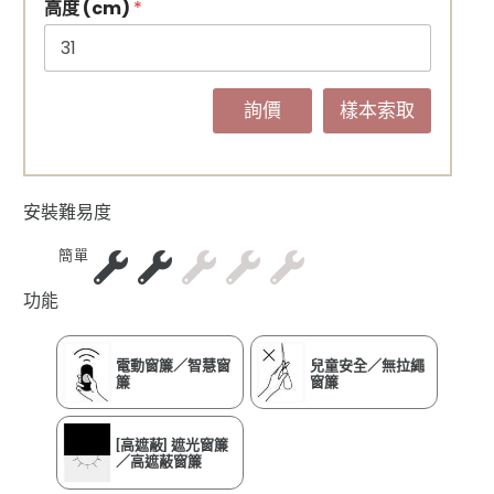
高度 (cm)
*
詢價
樣本索取
安裝難易度
簡單
功能
電動窗簾／智慧窗
兒童安全／無拉繩
簾
窗簾
[高遮蔽] 遮光窗簾
／高遮蔽窗簾