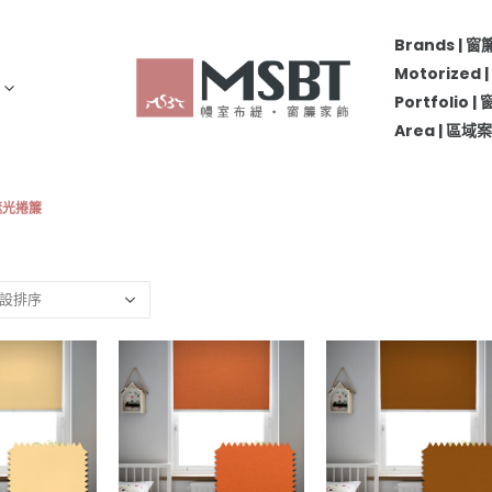
Brands | 
Motorize
Portfolio 
Area | 區
紋遮光捲簾