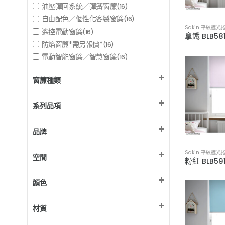
油壓彈回系統／彈簧窗簾
(16)
自由配色／個性化客製窗簾
(16)
Sakin 平紋遮光
遙控電動窗簾
(16)
防焰窗簾*需另報價*
(16)
電動智能窗簾／智慧窗簾
(16)
窗簾種類
捲簾
(16)
系列品項
Sakin 平紋遮光捲簾
(16)
品牌
MSBT 訂製窗簾
(16)
Sakin 平紋遮光
空間
兒童房 / 遊戲間
(16)
顏色
和室 / 臥榻
(16)
客廳
棕色設計
(16)
(2)
材質
廚房
橘色設計
(16)
(2)
更衣室
米色設計
Polyester 聚酯纖維布
(16)
(1)
(16)