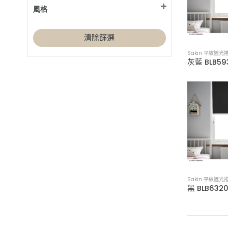
風格
書房 / 辦公室
紅色設計
(16)
(3)
臥室
紫色設計
北歐風
(16)
(2)
(7)
視聽室 / 家庭劇院
綠色設計
工業風
(16)
清除篩選
(2)
(6)
藍色設計
日式無印風
(4)
(3)
Sakin 平紋遮光
黃色設計
木質系禪風
(2)
(4)
黑色設計
現代簡約風
(1)
(9)
鄉村風
(9)
Sakin 平紋遮光