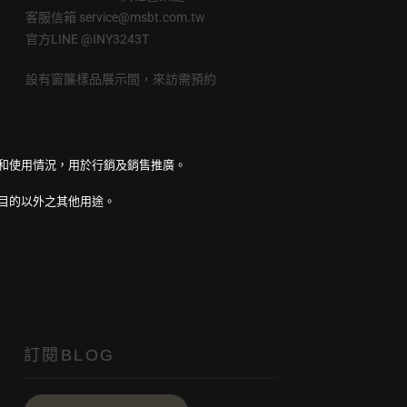
客服信箱
service@msbt.com.tw
官方LINE
@INY3243T
設有窗簾樣品展示間，來訪需預約
量和使用情況，用於行銷及銷售推廣。
目的以外之其他用途。
訂閱BLOG