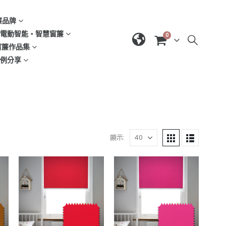
窗簾品牌
d | 電動智能‧智慧窗簾
0
| 窗簾作品集
域案例分享
顯示: