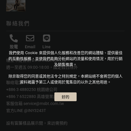
聯絡我們
致電
Email
Line
我們使用 Cookie 來提供個人化服務和改善您的網站體驗、提供最佳
的互動性服務，並使我們能夠分析網站的流量和使用情況，用於行銷
幔室布緹官網
www.msbt.com.tw
及銷售推廣。
週一至週五 09:00-18:00，國定假日除外
除非取得您的同意或其他法令之特別規定，本網站絕不會將您的個人
資料揭露予第三人或使用於蒐集目的以外之其他用途。
聯絡電話
+886 3 4880250 桃園總公司
+886 7 6522880 高雄營業處
好的
客服信箱
service@msbt.com.tw
官方LINE
@INY3243T
設有窗簾樣品展示間，來訪需預約