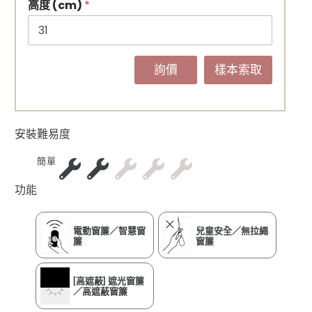
高度 (cm)
*
詢價
樣本索取
安裝難易度
簡單
功能
電動窗簾／智慧窗
兒童安全／無拉繩
簾
窗簾
[高遮蔽] 遮光窗簾
／高遮蔽窗簾