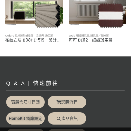
Celaro 風格設計蜂巢簾 全遮光
,
蜂巢簾
Seda 細織斑馬簾
,
斑馬簾／調光簾
布紋岩灰 B38HE-519．設計款全遮光蜂巢簾
可可 BL112．細織斑馬簾
Q & A | 快速前往
窗簾盒尺寸建議
選購流程
HomeKit 窗簾設定
產品資訊