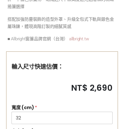
捲簾選擇
搭配加強防塵裝飾的造型外罩、升級全包式下軌與銀色金
屬珠鍊，體現高階訂製的細膩質感
■ Allbright窗簾品牌官網（台灣）
allbright.tw
輸入尺寸快速估價：
NT$ 2,690
寬度 (cm)
*