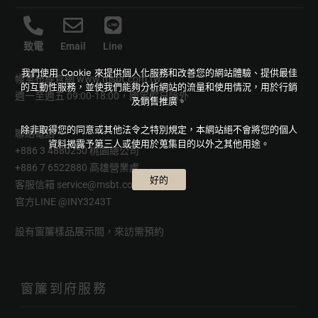
致電
Email
Line
我們使用 Cookie 來提供個人化服務和改善您的網站體驗、提供最佳
幔室布緹官網
www.msbt.com.tw
的互動性服務，並使我們能夠分析網站的流量和使用情況，用於行銷
週一至週五 09:00-18:00，國定假日除外
及銷售推廣。
除非取得您的同意或其他法令之特別規定，本網站絕不會將您的個人
聯絡電話
資料揭露予第三人或使用於蒐集目的以外之其他用途。
+886 3 4880250 桃園總公司
+886 7 6522880 高雄營業處
好的
客服信箱
service@msbt.com.tw
官方LINE
@INY3243T
設有窗簾樣品展示間，來訪需預約
窗簾到府服務