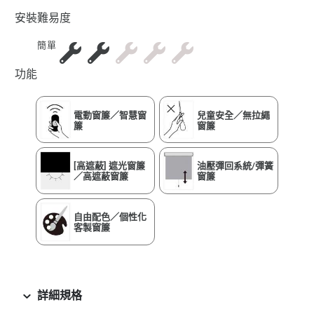
安裝難易度
簡單
功能
電動窗簾／智慧窗
兒童安全／無拉繩
簾
窗簾
[高遮蔽] 遮光窗簾
油壓彈回系統/彈簧
／高遮蔽窗簾
窗簾
自由配色／個性化
客製窗簾
詳細規格