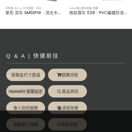
百葉簾
,
Pimu 木百葉簾 消光
Aibo 陽光面料捲簾
,
捲簾
單色 深灰 SM50FW．消光木百葉簾
格紋霧灰 038．PVC編織防潑水捲簾
Q & A | 快速前往
窗簾盒尺寸建議
選購流程
HomeKit 窗簾設定
產品資訊
專人到府服務
清潔保養
窗簾施工時機
售後保固