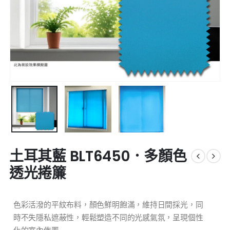
土耳其藍 BLT6450．多顏色
透光捲簾
色彩活潑的平紋布料，顏色鮮明飽滿，維持日間採光，同
時不失隱私遮蔽性，輕鬆塑造不同的光感氣氛，呈現個性