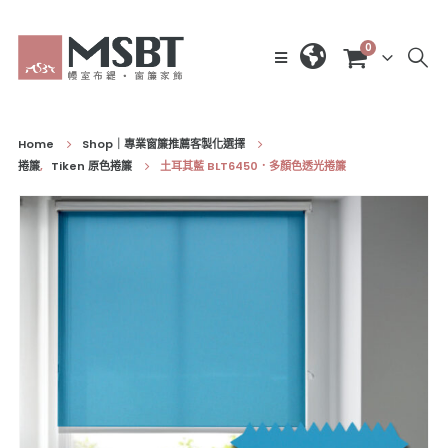
0
Home
Shop｜專業窗簾推薦客製化選擇
捲簾
,
Tiken 原色捲簾
土耳其藍 BLT6450．多顏色透光捲簾