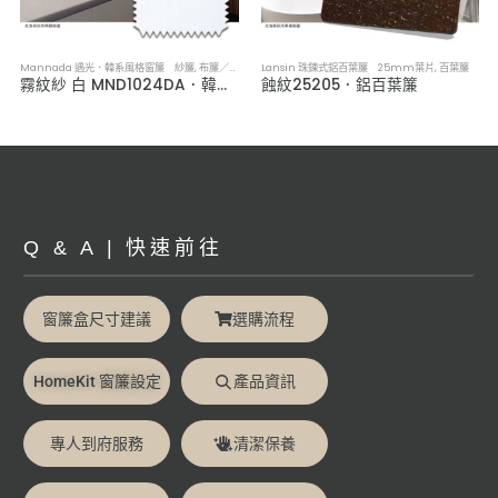
Mannada 遇光．韓系風格窗簾 紗簾
,
布簾／紗簾／窗簾布
Lansin 珠鍊式鋁百葉簾 25mm葉片
,
百葉簾
霧紋紗 白 MND1024DA．韓系軟裝透光紗簾
蝕紋25205．鋁百葉簾
Q & A | 快速前往
窗簾盒尺寸建議
選購流程
HomeKit 窗簾設定
產品資訊
專人到府服務
清潔保養