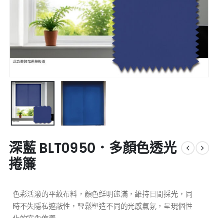
深藍 BLT0950．多顏色透光
捲簾
色彩活潑的平紋布料，顏色鮮明飽滿，維持日間採光，同
時不失隱私遮蔽性，輕鬆塑造不同的光感氣氛，呈現個性