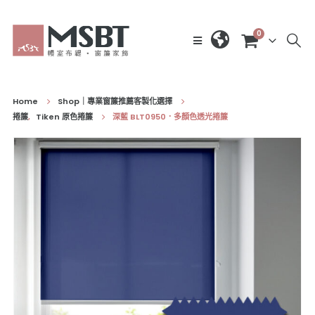
0
Home
Shop｜專業窗簾推薦客製化選擇
捲簾
,
Tiken 原色捲簾
深藍 BLT0950．多顏色透光捲簾