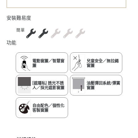
安裝難易度
簡單
功能
電動窗簾／智慧窗
兒童安全／無拉繩
簾
窗簾
[遮隱私] 透光不透
油壓彈回系統/彈簧
人／採光遮影窗簾
窗簾
自由配色／個性化
客製窗簾