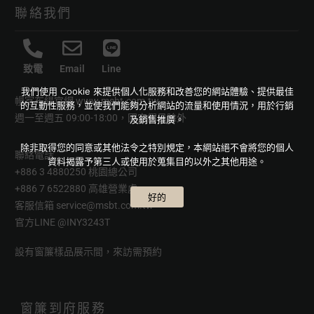
聯絡我們
致電
Email
Line
我們使用 Cookie 來提供個人化服務和改善您的網站體驗、提供最佳
幔室布緹官網
www.msbt.com.tw
的互動性服務，並使我們能夠分析網站的流量和使用情況，用於行銷
週一至週五 09:00-18:00，國定假日除外
及銷售推廣。
除非取得您的同意或其他法令之特別規定，本網站絕不會將您的個人
聯絡電話
資料揭露予第三人或使用於蒐集目的以外之其他用途。
+886 3 4880250 桃園總公司
+886 7 6522880 高雄營業處
好的
客服信箱
service@msbt.com.tw
官方LINE
@INY3243T
設有窗簾樣品展示間，來訪需預約
窗簾到府服務