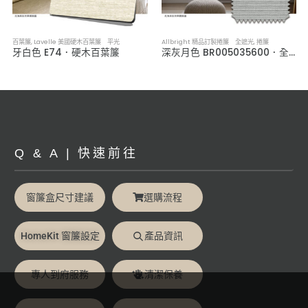
百葉簾
,
Lavelle 美國硬木百葉簾 平光
Allbright 精品訂製捲簾 全遮光
,
捲簾
牙白色 E74．硬木百葉簾
深灰月色 BR005035600．全遮光捲簾
Q & A | 快速前往
窗簾盒尺寸建議
選購流程
HomeKit 窗簾設定
產品資訊
專人到府服務
清潔保養