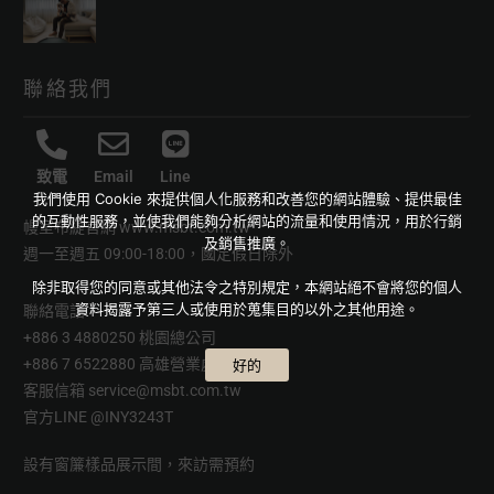
聯絡我們
致電
Email
Line
我們使用 Cookie 來提供個人化服務和改善您的網站體驗、提供最佳
的互動性服務，並使我們能夠分析網站的流量和使用情況，用於行銷
幔室布緹官網
www.msbt.com.tw
及銷售推廣。
週一至週五 09:00-18:00，國定假日除外
除非取得您的同意或其他法令之特別規定，本網站絕不會將您的個人
資料揭露予第三人或使用於蒐集目的以外之其他用途。
聯絡電話
+886 3 4880250 桃園總公司
+886 7 6522880 高雄營業處
好的
客服信箱
service@msbt.com.tw
官方LINE
@INY3243T
設有窗簾樣品展示間，來訪需預約