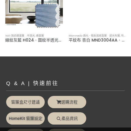
Vali 無紡蜂巢簾 半透光
,
蜂巢簾
Mannada 遇光．韓系風格窗簾 遮光布簾
,
布簾／紗簾／窗簾布
線紋灰藍 H024．圖紋半透光蜂巢簾
平紋布 杏白 MND3004AA．韓系軟裝遮光布簾
Q & A | 快速前往
窗簾盒尺寸建議
選購流程
HomeKit 窗簾設定
產品資訊