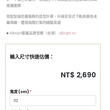
捲簾選擇
搭配加強防塵裝飾的造型外罩、升級全包式下軌與銀色金
屬珠鍊，體現高階訂製的細膩質感
■ Allbright窗簾品牌官網（台灣）
allbright.tw
輸入尺寸快速估價：
NT$ 2,690
寬度 (cm)
*