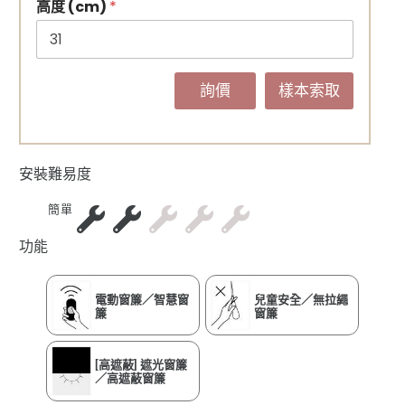
高度 (cm)
*
詢價
樣本索取
安裝難易度
簡單
功能
電動窗簾／智慧窗
兒童安全／無拉繩
簾
窗簾
[高遮蔽] 遮光窗簾
／高遮蔽窗簾