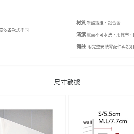
材質
聚酯纖維、鋁合金
幅寬度依各款式不同
清潔
簾面不可水洗，用乾布、
備註
附完整安裝零配件與說
尺寸數據