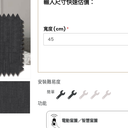
輸入尺寸快速估價：
寬度 (cm)
*
安裝難易度
簡單
功能
電動窗簾／智慧窗簾