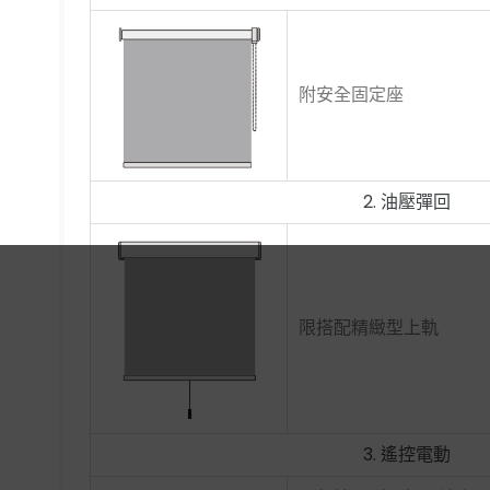
附安全固定座
2. 油壓彈回
限搭配精緻型上軌
3. 遙控電動