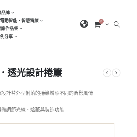
窗簾品牌
d | 電動智能‧智慧窗簾
0
| 窗簾作品集
域案例分享
08．透光設計捲簾
紋設計替外型俐落的捲簾增添不同的窗影風情
具備調節光線、遮蔽與裝飾功能