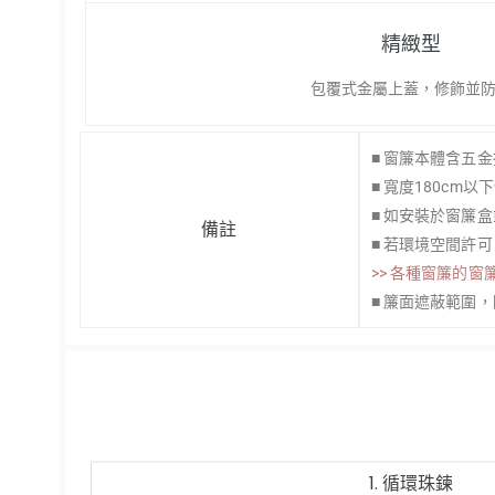
精緻型
包覆式金屬上蓋，修飾並
■ 窗簾本體含五
■ 寬度180cm
■ 如安裝於窗簾
備註
■ 若環境空間許
>> 各種窗簾的窗
■ 簾面遮蔽範圍
1. 循環珠鍊