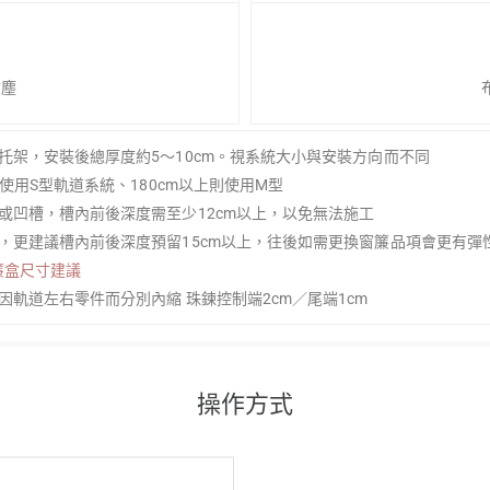
防塵
金托架，安裝後總厚度約5～10cm。視系統大小與安裝方向而不同
以下使用S型軌道系統、180cm以上則使用M型
盒或凹槽，槽內前後深度需至少12cm以上，以免無法施工
可，更建議槽內前後深度預留15cm以上，往後如需更換窗簾品項會更有彈
簾盒尺寸建議
，因軌道左右零件而分別內縮 珠鍊控制端2cm／尾端1cm
操作方式