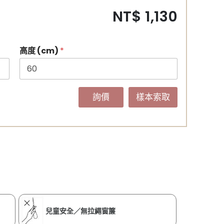
NT$ 1,130
高度 (cm)
*
詢價
樣本索取
兒童安全／無拉繩窗簾