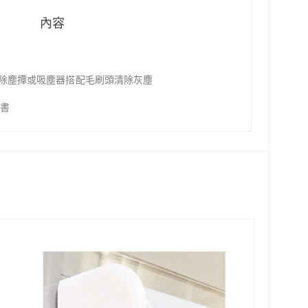
內容
除塵撢或吸塵器搭配毛刷頭清除灰塵
明書