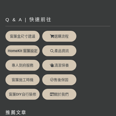
Q & A | 快速前往
窗簾盒尺寸建議
選購流程
HomeKit 窗簾設定
產品資訊
專人到府服務
清潔保養
窗簾施工時機
售後保固
窗簾DIY自行裝修
關於我們
推薦文章