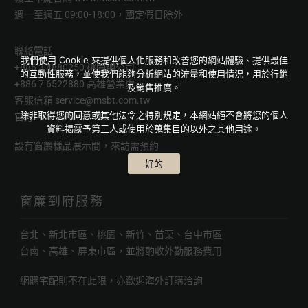
週一至週五 09:00-18:00，國定假日除外
聯絡電話
我們使用 Cookie 來提供個人化服務和改善您的網站體驗、提供最佳
+886 3 4880250 桃園總公司
的互動性服務，並使我們能夠分析網站的流量和使用情況，用於行銷
+886 7 6522880 高雄營業處
及銷售推廣。
客服信箱
service@msbt.com.tw
除非取得您的同意或其他法令之特別規定，本網站絕不會將您的個人
官方LINE
@INY3243T
資料揭露予第三人或使用於蒐集目的以外之其他用途。
設有窗簾樣品展示間，來訪需預約
好的
窗簾到府服務
台北、新北市區、桃園、新竹、苗栗、台中市區
台南、高雄、屏東市區，並將酌收外勤服務費用
網購宅配則不在此限，亦歡迎海外訂購洽詢