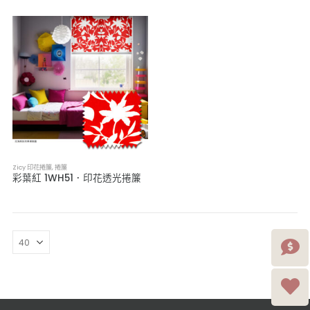
Zicy 印花捲簾
,
捲簾
彩葉紅 1WH51．印花透光捲簾