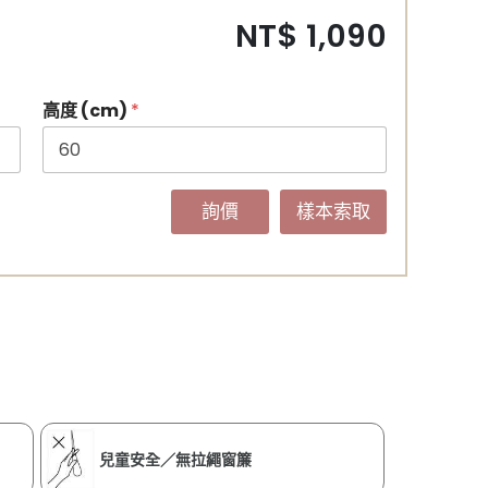
NT$ 1,090
高度 (cm)
*
詢價
樣本索取
兒童安全／無拉繩窗簾