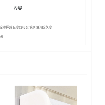
內容
除塵撢或吸塵器搭配毛刷頭清除灰塵
明書