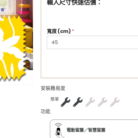
輸入尺寸快速估價：
寬度 (cm)
*
安裝難易度
簡單
功能
電動窗簾／智慧窗簾