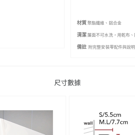
材質
聚酯纖維、鋁合金
清潔
簾面不可水洗，用乾布、
備註
附完整安裝零配件與說
尺寸數據