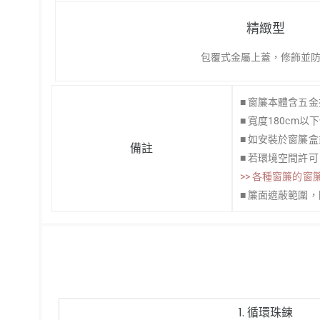
精緻型
包覆式金屬上蓋，修飾並
■ 窗簾本體含五
■ 寬度180cm
■ 如安裝於窗簾
備註
■ 若環境空間許
>> 各種窗簾的窗
■ 簾面遮蔽範圍
1. 循環珠鍊