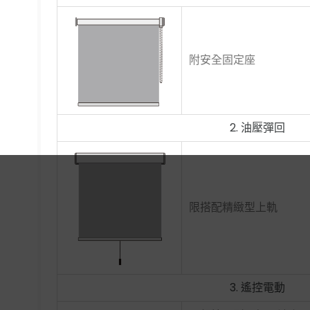
附安全固定座
2. 油壓彈回
限搭配精緻型上軌
3. 遙控電動