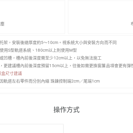
防塵
金托架，安裝後總厚度約5～10cm。視系統大小與安裝方向而不同
以下使用S型軌道系統、180cm以上則使用M型
盒或凹槽，槽內前後深度需至少12cm以上，以免無法施工
可，更建議槽內前後深度預留15cm以上，往後如需更換窗簾品項會更有彈
簾盒尺寸建議
，因軌道左右零件而分別內縮 珠鍊控制端2cm／尾端1cm
操作方式