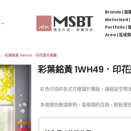
Brands | 
Motorize
Portfolio 
Area | 區
彩葉銘黃 1WH49．印花透光捲簾
彩葉銘黃 1WH49．印
彩色印染的各式花樣躍於簾面，讓裝設空間
多樣顏色飽滿鮮明，風格簡約百搭，輕鬆塑