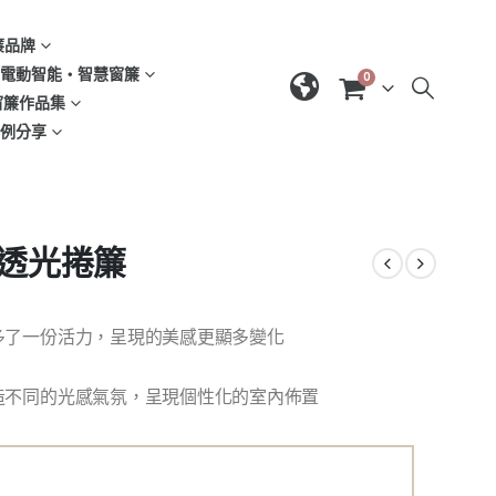
窗簾品牌
d | 電動智能‧智慧窗簾
0
| 窗簾作品集
域案例分享
花透光捲簾
多了一份活力，呈現的美感更顯多變化
造不同的光感氣氛，呈現個性化的室內佈置