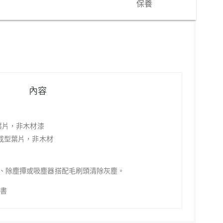
保養
內容
型葉片，非木材
漆
出成型葉片，非木材
、除塵撢或吸塵器搭配毛刷頭清除灰塵。
明書