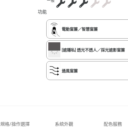
一般
功能
電動窗簾／智慧窗簾
[遮隱私] 透光不透人／採光遮影窗簾
通風窗簾
規格/操作選擇
系統外觀
配色服務