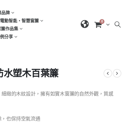
窗簾品牌
d | 電動智能‧智慧窗簾
0
| 窗簾作品集
域案例分享
．防水塑木百葉簾
境，細緻的木紋設計，擁有如實木窗簾的自然外觀，質感
餘，也保持空氣流通