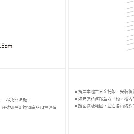
■ 窗簾本體含五金托架，安裝後總
■ 如安裝於窗簾盒或凹槽，槽內
以上，以免無法施工
■ 簾面遮蔽範圍，左右各內縮約0
上，往後如需更換窗簾品項會更有