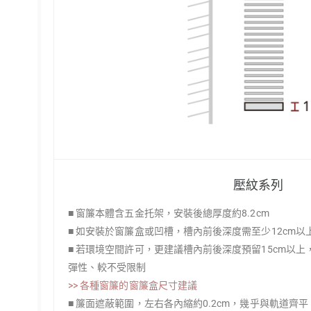
壓紋系列
■ 窗簾本體含五金托架，安裝後總厚度約8.2cm
■ 如安裝於窗簾盒或凹槽，槽內前後深度需至少12cm
■ 若環境空間許可，更建議槽內前後深度預留15cm以
彈性、較不受限制
>> 各種窗簾的窗簾盒尺寸建議
■ 簾面遮蔽範圍，左右各內縮約0.2cm，幾乎與軌道齊平