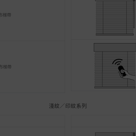
m布梯帶
m布梯帶
淺紋／印紋系列