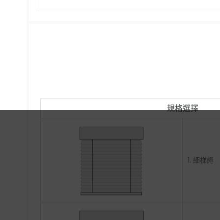
規格選擇
1. 細梯繩