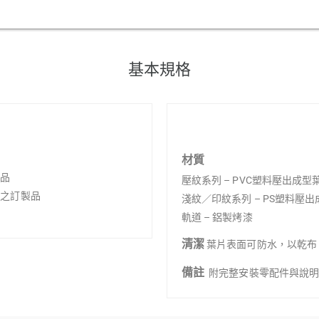
基本規格
材質
製品
壓紋系列 – PVC塑料壓出成
定 之訂製品
淺紋／印紋系列 – PS塑料壓
軌道 – 鋁製烤漆
清潔
葉片表面可防水，以乾布
備註
附完整安裝零配件與說