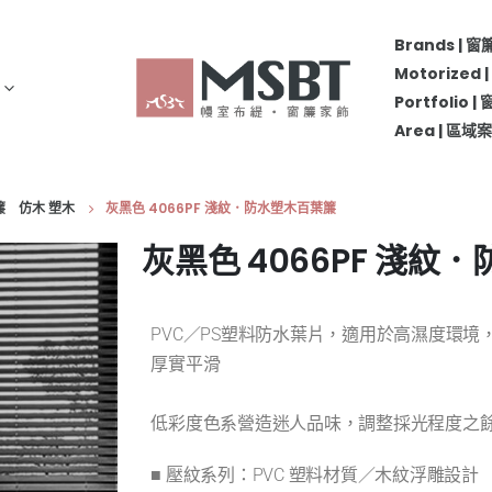
Brands | 
Motorize
Portfolio 
Area | 區
葉簾 仿木 塑木
灰黑色 4066PF 淺紋．防水塑木百葉簾
灰黑色 4066PF 淺紋
PVC／PS塑料防水葉片，適用於高濕度環
厚實平滑
低彩度色系營造迷人品味，調整採光程度之
■ 壓紋系列：PVC 塑料材質／木紋浮雕設計