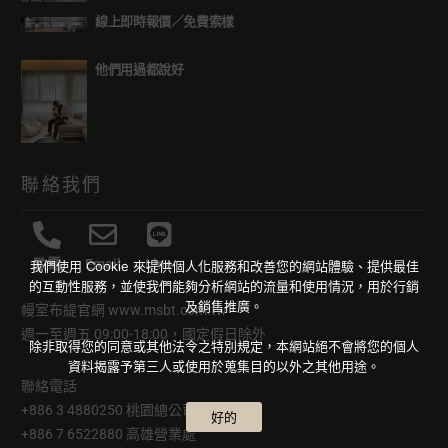
線上即時報價
／
免費索樣
他們用過都說好
聯絡我們
致電
Email
Line
我們使用 Cookie 來提供個人化服務和改善您的網站體驗、提供最佳
的互動性服務，並使我們能夠分析網站的流量和使用情況，用於行銷
及銷售推廣。
幔室布緹官網
www.msbt.com.tw
週一至週五 09:00-18:00，國定假日除外
除非取得您的同意或其他法令之特別規定，本網站絕不會將您的個人
資料揭露予第三人或使用於蒐集目的以外之其他用途。
聯絡電話
+886 3 4880250 桃園總公司
好的
+886 7 6522880 高雄營業處