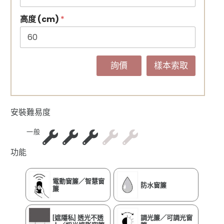
高度 (cm)
*
詢價
樣本索取
安裝難易度
一般
功能
電動窗簾／智慧窗
防水窗簾
簾
[遮隱私] 透光不透
調光簾／可調光窗