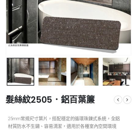
髮絲紋2505．鋁百葉簾
25mm常規尺寸葉片，搭配穩定的循環珠鍊式系統，全鋁
材質防水不生鏽、容易清潔，適用於各種室內空間環境