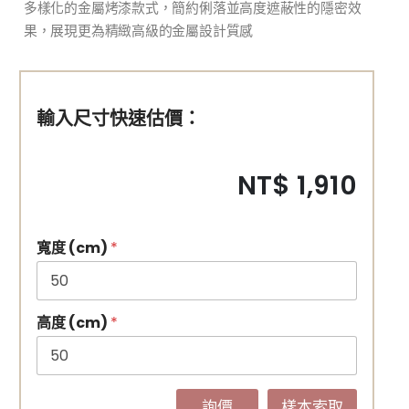
多樣化的金屬烤漆款式，簡約俐落並高度遮蔽性的隱密效
果，展現更為精緻高級的金屬設計質感
輸入尺寸快速估價：
NT$ 1,910
寬度 (cm)
*
高度 (cm)
*
詢價
樣本索取