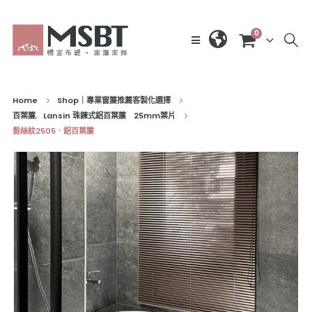
0
Home
Shop｜專業窗簾推薦客製化選擇
百葉簾
,
Lansin 珠鍊式鋁百葉簾 25mm葉片
髮絲紋2505．鋁百葉簾