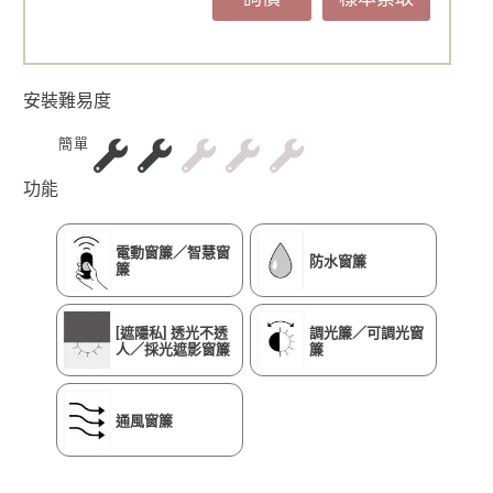
安裝難易度
簡單
功能
電動窗簾／智慧窗
防水窗簾
簾
[遮隱私] 透光不透
調光簾／可調光窗
人／採光遮影窗簾
簾
通風窗簾