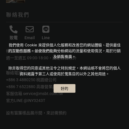
聯絡我們
致電
Email
Line
我們使用 Cookie 來提供個人化服務和改善您的網站體驗、提供最佳
的互動性服務，並使我們能夠分析網站的流量和使用情況，用於行銷
幔室布緹官網
www.msbt.com.tw
及銷售推廣。
週一至週五 09:00-18:00，國定假日除外
除非取得您的同意或其他法令之特別規定，本網站絕不會將您的個人
聯絡電話
資料揭露予第三人或使用於蒐集目的以外之其他用途。
+886 3 4880250 桃園總公司
+886 7 6522880 高雄營業處
好的
客服信箱
service@msbt.com.tw
官方LINE
@INY3243T
設有窗簾樣品展示間，來訪需預約