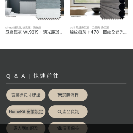
Sima 斑馬簾
,
斑馬簾／調光簾
Vali 無紡蜂巢簾 全遮光
,
蜂巢簾
亞麻鐵灰 WL9219．調光簾斑馬簾
線紋鉛灰 H478．圖紋全遮光蜂巢簾
Q & A | 快速前往
窗簾盒尺寸建議
選購流程
HomeKit 窗簾設定
產品資訊
專人到府服務
清潔保養