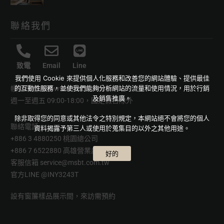
聯絡我們
致電
Email
Line
我們使用 Cookie 來提供個人化服務和改善您的網站體驗、提供最佳
的互動性服務，並使我們能夠分析網站的流量和使用情況，用於行銷
幔室布緹官網
www.msbt.com.tw
及銷售推廣。
週一至週五 09:00-18:00，國定假日除外
除非取得您的同意或其他法令之特別規定，本網站絕不會將您的個人
聯絡電話
資料揭露予第三人或使用於蒐集目的以外之其他用途。
+886 3 4880250 桃園總公司
+886 7 6522880 高雄營業處
好的
客服信箱
service@msbt.com.tw
官方LINE
@INY3243T
設有窗簾樣品展示間，來訪需預約