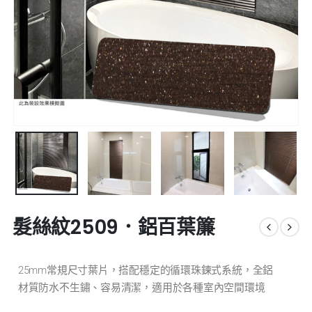
髮絲紋2509．鋁百葉簾
25mm常規尺寸葉片，搭配穩定的循環珠鍊式系統，全鋁
材質防水不生鏽、容易清潔，適用於各種室內空間環境