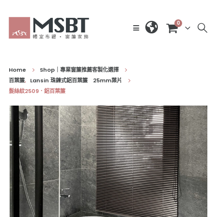
0
Home
Shop｜專業窗簾推薦客製化選擇
百葉簾
,
Lansin 珠鍊式鋁百葉簾 25mm葉片
髮絲紋2509．鋁百葉簾