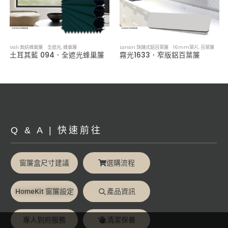
Vali 無紡蜂巢簾 全遮光
,
蜂巢簾
Lansin 珠鍊式鋁百葉簾 16mm葉片
,
百葉簾
土耳其藍 094．全遮光蜂巢簾
霧光1633．窄版鋁百葉簾
Q & A | 快速前往
窗簾盒尺寸建議
選購流程
HomeKit 窗簾設定
產品資訊
專人到府服務
清潔保養