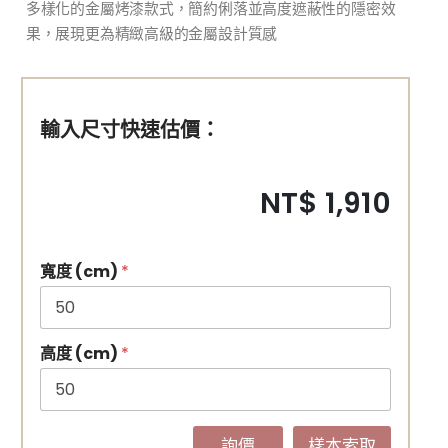
多樣化的金屬烤漆款式，簡約俐落並高度遮蔽性的隱密效
果，展現更為精緻高級的金屬設計質感
輸入尺寸快速估價：
NT$ 1,910
寬度 (cm)
*
高度 (cm)
*
詢價
樣本索取