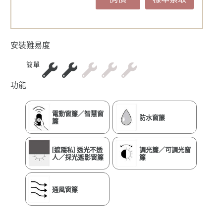
安裝難易度
簡單
功能
電動窗簾／智慧窗
防水窗簾
簾
[遮隱私] 透光不透
調光簾／可調光窗
人／採光遮影窗簾
簾
通風窗簾