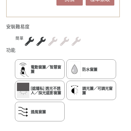
安裝難易度
簡單
功能
電動窗簾／智慧窗
防水窗簾
簾
[遮隱私] 透光不透
調光簾／可調光窗
人／採光遮影窗簾
簾
通風窗簾