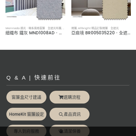
Mannada 遇光．韓系風格窗簾 全遮光布簾
,
布簾／紗簾／窗簾布
捲簾
,
Allbright 精品訂製捲簾 全遮光
細織布 鐵灰 MND1008AD．韓系軟裝全遮光布簾
亞麻境 BR005035220．全遮光捲簾
Q & A | 快速前往
窗簾盒尺寸建議
選購流程
HomeKit 窗簾設定
產品資訊
專人到府服務
清潔保養