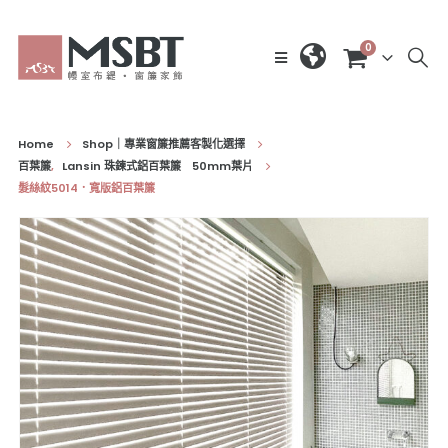
0
Home
Shop｜專業窗簾推薦客製化選擇
百葉簾
,
Lansin 珠鍊式鋁百葉簾 50mm葉片
髮絲紋5014．寬版鋁百葉簾