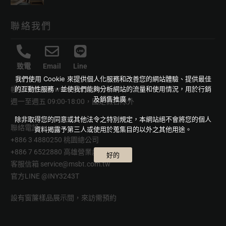
聯絡我們
致電
Email
Line
我們使用 Cookie 來提供個人化服務和改善您的網站體驗、提供最佳
的互動性服務，並使我們能夠分析網站的流量和使用情況，用於行銷
幔室布緹官網
www.msbt.com.tw
及銷售推廣。
週一至週五 09:00-18:00，國定假日除外
除非取得您的同意或其他法令之特別規定，本網站絕不會將您的個人
聯絡電話
資料揭露予第三人或使用於蒐集目的以外之其他用途。
+886 3 4880250 桃園總公司
+886 7 6522880 高雄營業處
好的
客服信箱
service@msbt.com.tw
官方LINE
@INY3243T
設有窗簾樣品展示間，來訪需預約