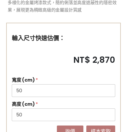
多樣化的金屬烤漆款式，簡約俐落並高度遮蔽性的隱密效
果，展現更為精緻高級的金屬設計質感
輸入尺寸快速估價：
NT$ 2,870
寬度 (cm)
*
高度 (cm)
*
詢價
樣本索取