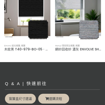
Emmi 遮光捲簾
,
捲簾
Honyi 環保再生捲簾
,
捲簾
木紋黑 T40-979-BO-05．全遮光捲簾
網紗回收紗 濃灰 ENVOLVE SH001-M4 ．永續環保捲簾
Q & A | 快速前往
窗簾盒尺寸建議
選購流程