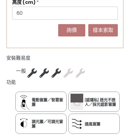
高度 (cm)
*
詢價
樣本索取
安裝難易度
一般
功能
電動窗簾／智慧窗
[遮隱私] 透光不透
簾
人／採光遮影窗簾
調光簾／可調光窗
通風窗簾
簾