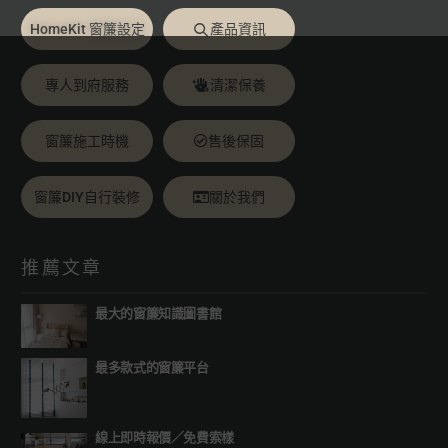
HomeKit 窗簾設定
產品資訊
專人到府服務
清潔保養
窗簾施工時機
售後保固
窗簾DIY自行裝修
關於我們
推薦文章
最大的窗簾知識圖書館
最多款式的窗簾平台
線上即時報價
／
免費索樣