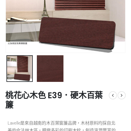
桃花心木色 E39．硬木百葉
簾
Lavelle是來自越南的木百葉窗簾品牌，木材原料均採自北
美的合法林木區，精緻多彩的印刷木紋，創造溫潤豐富的