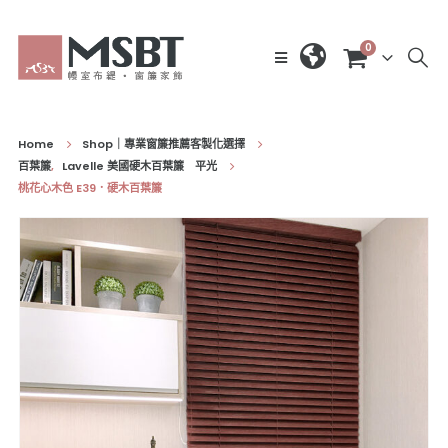
0
Home
Shop｜專業窗簾推薦客製化選擇
百葉簾
,
Lavelle 美國硬木百葉簾 平光
桃花心木色 E39．硬木百葉簾