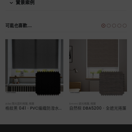
實景案例
可能也喜歡....
Aibo 陽光面料捲簾
,
捲簾
Emmi 遮光捲簾
,
捲簾
格紋黑 041．PVC編織防潑水捲簾
自然棕 DBA5200．全遮光捲簾