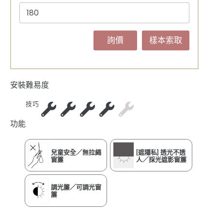
詢價
樣本索取
安裝難易度
技巧
功能
兒童安全／無拉繩
[遮隱私] 透光不透
窗簾
人／採光遮影窗簾
調光簾／可調光窗
簾