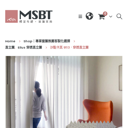
0
Home
Shop｜專業窗簾推薦客製化選擇
直立簾
,
Eilus 穿透直立簾
沙點卡其 9113．穿透直立簾