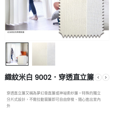
織紋米白 9002．穿透直立簾
穿透直立簾又稱為夢幻垂直簾或神祕柔紗簾。特殊的獨立
分片式設計，不需拉動窗簾即可自由穿梭、隨心進出室內
外