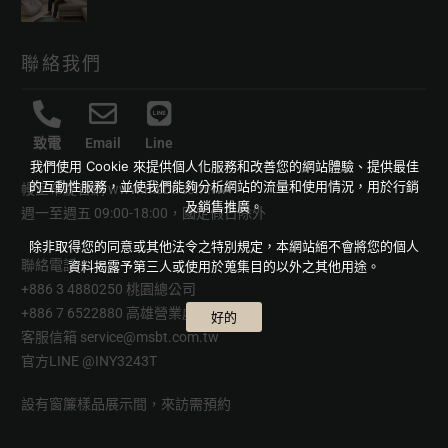
聯絡我們
致電
Email
Line
我們使用 Cookie 來提供個人化服務和改善您的網站體驗、提供最佳
的互動性服務，並使我們能夠分析網站的流量和使用情況，用於行銷
幔室布緹官網
www.msbt.com.tw
及銷售推廣。
週一至週五 09:00-18:00，國定假日除外
除非取得您的同意或其他法令之特別規定，本網站絕不會將您的個人
聯絡電話
資料揭露予第三人或使用於蒐集目的以外之其他用途。
+886 3 4880250 桃園總公司
+886 7 6522880 高雄營業處
好的
客服信箱
service@msbt.com.tw
官方LINE
@INY3243T
設有窗簾樣品展示間，來訪需預約