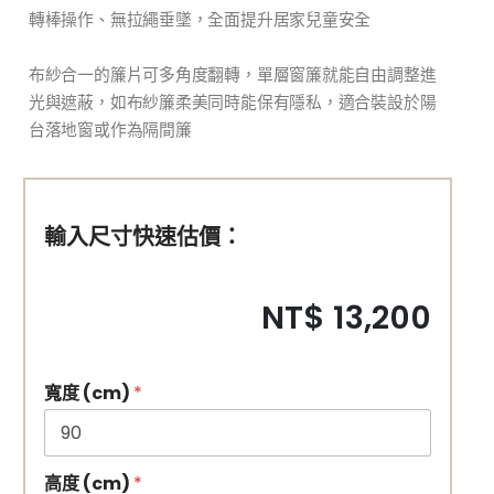
轉棒操作、無拉繩垂墜，全面提升居家兒童安全
布紗合一的簾片可多角度翻轉，單層窗簾就能自由調整進
光與遮蔽，如布紗簾柔美同時能保有隱私，適合裝設於陽
台落地窗或作為隔間簾
輸入尺寸快速估價：
NT$ 13,200
寬度 (cm)
*
高度 (cm)
*