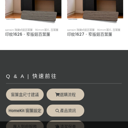
Lansin 珠鍊式鋁百葉簾 16mm葉片
,
百葉簾
Lansin 珠鍊式鋁百葉簾 16mm葉片
,
百葉簾
印紋1626．窄版鋁百葉簾
印紋1627．窄版鋁百葉簾
Q & A | 快速前往
窗簾盒尺寸建議
選購流程
HomeKit 窗簾設定
產品資訊
專人到府服務
清潔保養