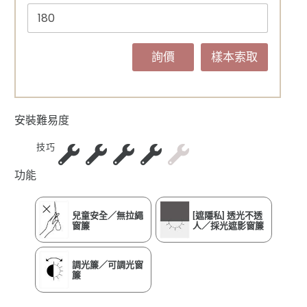
詢價
樣本索取
安裝難易度
技巧
功能
兒童安全／無拉繩
[遮隱私] 透光不透
窗簾
人／採光遮影窗簾
調光簾／可調光窗
簾