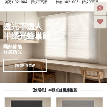
淺褐 H02-004．條紋斑馬簾
棕麻 H02-006．條紋斑馬簾
透光不透人
半透光蜂巢簾
隔熱節能
舒適透光
SHOP NOW
【遮隱私】半透光蜂巢簾推薦