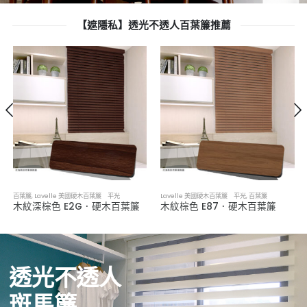
【遮隱私】透光不透人百葉簾推薦
百葉簾
,
Lavelle 美國硬木百葉簾 平光
Lavelle 美國硬木百葉簾 平光
,
百葉簾
木紋深棕色 E2G．硬木百葉簾
木紋棕色 E87．硬木百葉簾
透光不透人
斑馬簾