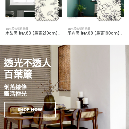
Zicy 印花捲簾
,
捲簾
Zicy 印花捲簾
,
捲簾
木梨黑 1NA63 (最寬210cm)．印花透光捲簾
印卉黑 1NA68 (最寬190cm)．印花透光捲簾
透光不透人
百葉簾
俐落線條
靈活控光
SHOP NOW