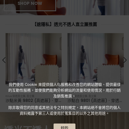
SHOP NOW
【遮隱私】透光不透人直立簾推薦
我們使用 Cookie 來提供個人化服務和改善您的網站體驗、提供最佳
的互動性服務，並使我們能夠分析網站的流量和使用情況，用於行銷
及銷售推廣。
Eilus 穿透直立簾
,
直立簾
Eilus 穿透直立簾
,
直立簾
沙點米黃 9802 (高遮蔽)．穿透直立簾
沙點白 9801 (高遮蔽)．穿透直立簾
除非取得您的同意或其他法令之特別規定，本網站絕不會將您的個人
資料揭露予第三人或使用於蒐集目的以外之其他用途。
好的