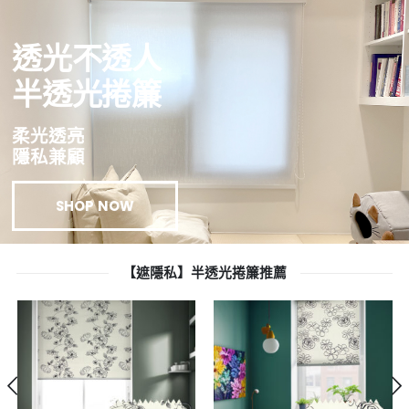
透光不透人
半透光捲簾
柔光透亮
隱私兼顧
SHOP NOW
【遮隱私】半透光捲簾推薦