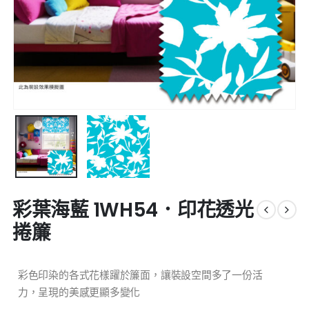
彩葉海藍 1WH54．印花透光
捲簾
彩色印染的各式花樣躍於簾面，讓裝設空間多了一份活
力，呈現的美感更顯多變化