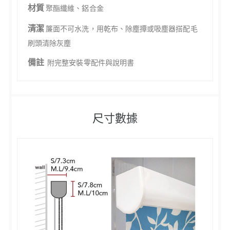
材質
聚酯纖維、鋁合金
清潔
簾面不可水洗，用乾布、除塵撢或吸塵器搭配毛
刷頭清除灰塵
備註
附完整安裝零配件與說明書
尺寸數據