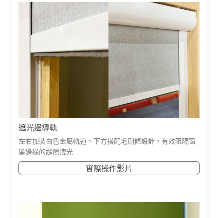
遮光邊導軌
左右加裝白色金屬軌道、下方搭配毛刷條設計，有效阻隔窗
簾邊緣的縫隙洩光
實際操作影片