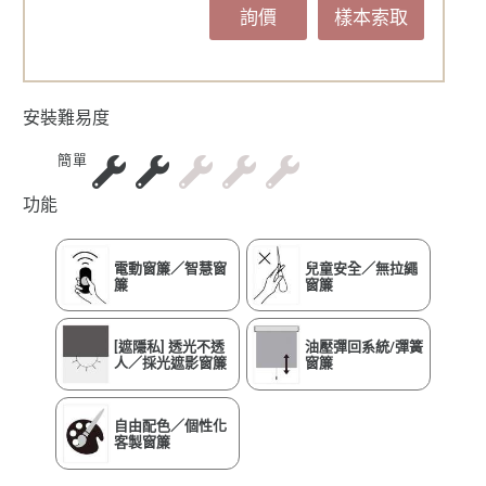
詢價
樣本索取
安裝難易度
簡單
功能
電動窗簾／智慧窗
兒童安全／無拉繩
簾
窗簾
[遮隱私] 透光不透
油壓彈回系統/彈簧
人／採光遮影窗簾
窗簾
自由配色／個性化
客製窗簾