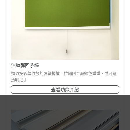
油壓彈回系統
類似投影幕收放的彈簧捲簾，拉繩附金屬銀色垂重，或可選
透明把手
查看功能介紹