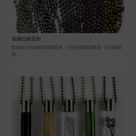
珠鍊拉繩垂飾
歐洲設計的裝飾型鍊繩垂重，可搭配循環珠鍊或一般拉繩系
統