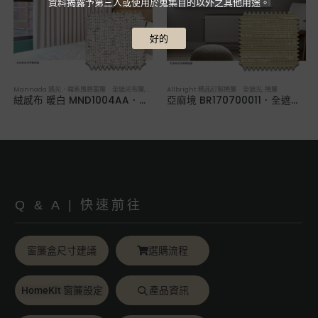
資料揭露予第三人或使用於蒐集目的以外之其他用途。
好的
Mannada 遇光．韓系風格窗簾 全遮光布簾
,
布簾／紗簾／窗簾布
Allbright 精品訂製捲簾 全遮光
,
捲簾
絨感布 暖白 MND1004AA．韓系軟裝全遮光布簾
亞麻境 BR170700011．全遮光捲簾
Q & A | 快速前往
窗簾盒尺寸建議
選購流程
HomeKit 窗簾設定
產品資訊