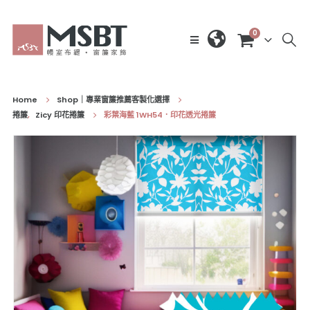
0
Home
Shop｜專業窗簾推薦客製化選擇
捲簾
,
Zicy 印花捲簾
彩葉海藍 1WH54．印花透光捲簾