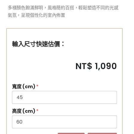
多樣顏色飽滿鮮明，風格簡約百搭，輕鬆塑造不同的光感
氣氛，呈現個性化的室內佈置
輸入尺寸快速估價：
NT$ 1,090
寬度 (cm)
*
高度 (cm)
*