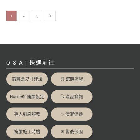
1
2
3
Q & A | 快速前往
窗簾盒尺寸建議
🛒 選購流程
HomeKit窗簾設定
🔍 產品資訊
專人到府服務
✨ 清潔保養
窗簾施工時機
✳️ 售後保固