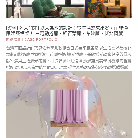
[案例][名人開箱] 以人為本的設計：從生活需求出發，而非僅
限建築框架！ －電動捲簾・鋁百葉簾・布紗簾・新北窗簾
開箱推薦｜CASE PORTFOLIO
台灣平面設計師葉思佑分享北歐混合日式無印風居家 以生活需求為核心
規劃訂製窗簾 客廳採鋁百葉簾搭配遮光捲簾，兼顧採光調節與投影需求
臥室選用三摺遮光布簾，打造舒適睡眠環境 透過兼具美學與機能的窗簾
搭配 展現以人為本的空間設計理念 提供風格居家裝潢與窗簾選購靈感