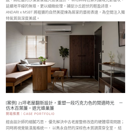
延續地平線的無垠，更以細緻紋理，捕捉沙丘起伏的輕盈詩意。
ANDARI x MSBT 將粗獷的自然美提煉為居家的藝術表達，為空間注入獨
特氣質與深度美感。
[案例] 21坪老屋翻新設計，重塑一段巧克力色的閒適時光 －
仿木百葉簾・遮光蜂巢簾
開箱推薦｜CASE PORTFOLIO
經由設計師的細膩巧思， 優先解決中古老屋整修改造的硬體環境問題；
同時將視覺裝潢風格統一， 以雋永自然的深棕色木質調貫穿全室， 結