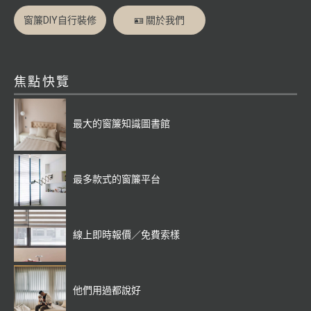
窗簾DIY自行裝修
🪪 關於我們
焦點快覽
最大的窗簾知識圖書館
最多款式的窗簾平台
線上即時報價／免費索樣
他們用過都說好