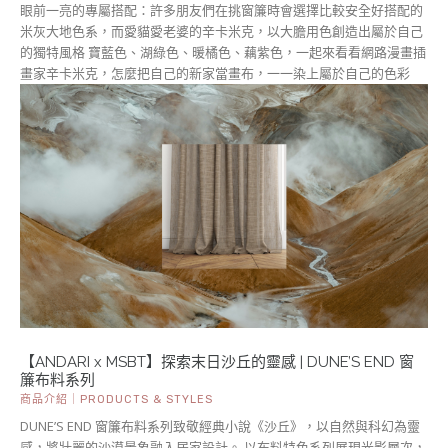
眼前一亮的專屬搭配：許多朋友們在挑窗簾時會選擇比較安全好搭配的
米灰大地色系，而愛貓愛老婆的辛卡米克，以大膽用色創造出屬於自己
的獨特風格 寶藍色、湖綠色、暖橘色、藕紫色，一起來看看網路漫畫插
畫家辛卡米克，怎麼把自己的新家當畫布，一一染上屬於自己的色彩
【ANDARI x MSBT】探索末日沙丘的靈感 | DUNE’S END 窗
簾布料系列
商品介紹｜PRODUCTS & STYLES
DUNE’S END 窗簾布料系列致敬經典小說《沙丘》，以自然與科幻為靈
感，將壯麗的沙漠景象融入居家設計。 以布料特色系列展現光影層次，