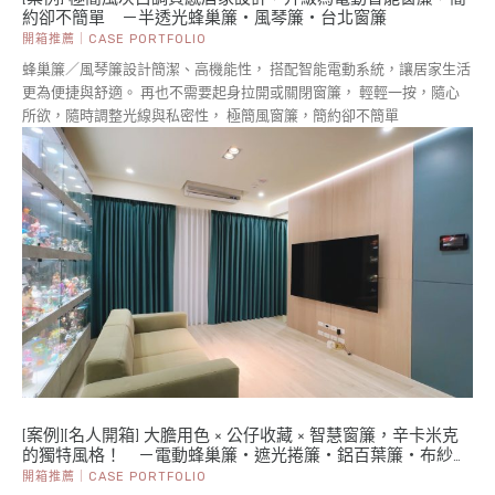
約卻不簡單 －半透光蜂巢簾・風琴簾・台北窗簾
開箱推薦｜CASE PORTFOLIO
蜂巢簾／風琴簾設計簡潔、高機能性， 搭配智能電動系統，讓居家生活
更為便捷與舒適。 再也不需要起身拉開或關閉窗簾， 輕輕一按，隨心
所欲，隨時調整光線與私密性， 極簡風窗簾，簡約卻不簡單
[案例][名人開箱] 大膽用色 × 公仔收藏 × 智慧窗簾，辛卡米克
的獨特風格！ －電動蜂巢簾・遮光捲簾・鋁百葉簾・布紗
簾・桃園窗簾
開箱推薦｜CASE PORTFOLIO