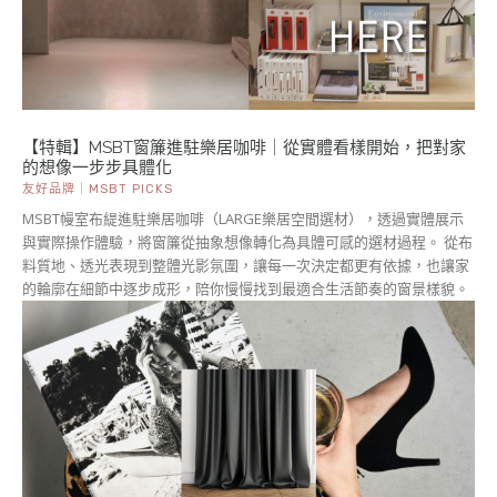
【特輯】MSBT窗簾進駐樂居咖啡｜從實體看樣開始，把對家
的想像一步步具體化
友好品牌｜MSBT PICKS
MSBT幔室布緹進駐樂居咖啡（LARGE樂居空間選材），透過實體展示
與實際操作體驗，將窗簾從抽象想像轉化為具體可感的選材過程。 從布
料質地、透光表現到整體光影氛圍，讓每一次決定都更有依據，也讓家
的輪廓在細節中逐步成形，陪你慢慢找到最適合生活節奏的窗景樣貌。