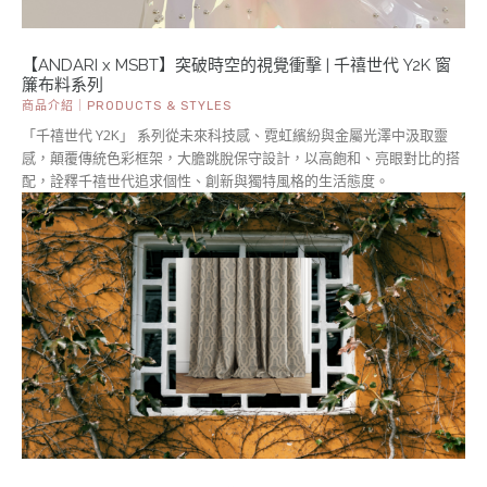
【ANDARI x MSBT】突破時空的視覺衝擊 | 千禧世代 Y2K 窗
簾布料系列
商品介紹｜PRODUCTS & STYLES
「千禧世代 Y2K」 系列從未來科技感、霓虹繽紛與金屬光澤中汲取靈
感，顛覆傳統色彩框架，大膽跳脫保守設計，以高飽和、亮眼對比的搭
配，詮釋千禧世代追求個性、創新與獨特風格的生活態度。