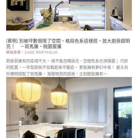
[案例] 別被坪數侷限了空間，格局色系這樣搭，放大廚房超明
亮！ －斑馬簾・桃園窗簾
開箱推薦｜CASE PORTFOLIO
廚房若擁有的區域不大， 絕不能忽略採光、空間色系也須慎選； 巧妙
的配置，一字型廚房不但看起來不壓迫， 更能擁有夢幻中島！ 屋主另
外聰明搭配了斑馬簾， 寬敞明亮的廚房，立刻輕鬆擁有～