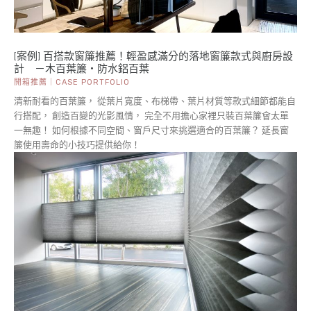
[案例] 百搭款窗簾推薦！輕盈感滿分的落地窗簾款式與廚房設
計 －木百葉簾・防水鋁百葉
開箱推薦｜CASE PORTFOLIO
清新耐看的百葉簾， 從葉片寬度、布梯帶、葉片材質等款式細節都能自
行搭配， 創造百變的光影風情， 完全不用擔心家裡只裝百葉簾會太單
一無趣！ 如何根據不同空間、窗戶尺寸來挑選適合的百葉簾？ 延長窗
簾使用壽命的小技巧提供給你！