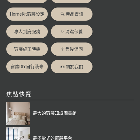
HomeKit窗簾設定
🔍 產品資訊
專人到府服務
✨ 清潔保養
窗簾施工時機
✳️ 售後保固
窗簾DIY自行裝修
🪪 關於我們
焦點快覽
最大的窗簾知識圖書館
最多款式的窗簾平台