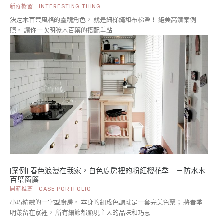
新奇櫥窗｜INTERESTING THING
決定木百葉風格的靈魂角色， 就是細梯繩和布梯帶！ 絕美高清案例
照， 讓你一次明瞭木百葉的搭配重點
[案例] 春色浪漫在我家，白色廚房裡的粉紅櫻花季 －防水木
百葉窗簾
開箱推薦｜CASE PORTFOLIO
小巧精緻的一字型廚房， 本身的組成色調就是一套完美色票； 將春季
明漾留在家裡， 所有細節都顯現主人的品味和巧思