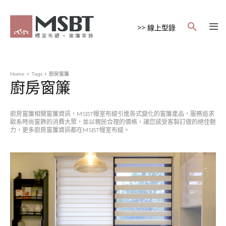
>> 線上型錄
Home
Tags
廚房窗簾
廚房窗簾
廚房窗簾相關窗簾資訊，MSBT幔室布緹引進各式變化的窗簾產品，服務追求
歐系時尚窗飾的消費大眾，並以親民合理的價格，讓您感受客製訂做的絕佳魅
力，更多廚房窗簾資訊都在MSBT幔室布緹。