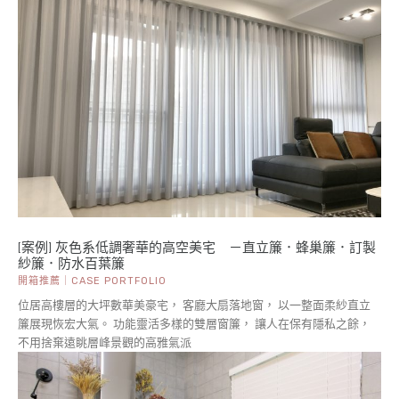
[案例] 灰色系低調奢華的高空美宅 －直立簾．蜂巢簾．訂製
紗簾．防水百葉簾
開箱推薦｜CASE PORTFOLIO
位居高樓層的大坪數華美豪宅， 客廳大扇落地窗， 以一整面柔紗直立
簾展現恢宏大氣。 功能靈活多樣的雙層窗簾， 讓人在保有隱私之餘，
不用捨棄遠眺層峰景觀的高雅氣派