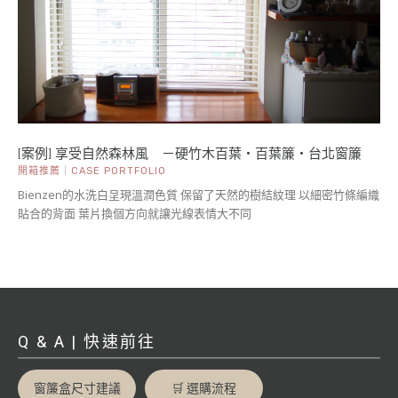
[案例] 享受自然森林風 －硬竹木百葉・百葉簾・台北窗簾
開箱推薦｜CASE PORTFOLIO
Bienzen的水洗白呈現溫潤色質 保留了天然的樹結紋理 以細密竹條編織
貼合的背面 葉片換個方向就讓光線表情大不同
Q & A | 快速前往
窗簾盒尺寸建議
🛒 選購流程