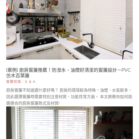
[案例] 廚房窗簾推薦！防潑水、油煙好清潔的窗簾設計－PVC
仿木百葉簾
窗簾知識｜Q & A
廚房窗簾不知道選什麼好嗎？ 廚房的環境較為特殊，油煙、水氣較多，
因此選擇窗簾時需要特別注意材質、功能性等方面。 本文將教你如何挑
選適合的廚房窗簾款式及材質!