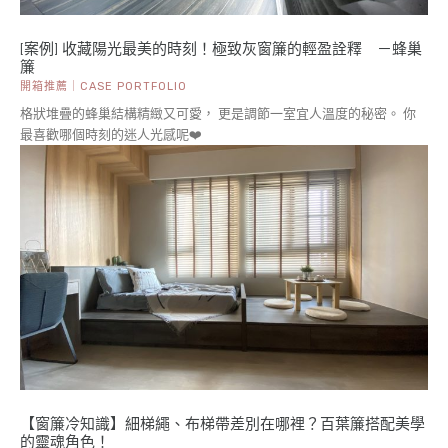
[案例] 收藏陽光最美的時刻！極致灰窗簾的輕盈詮釋 －蜂巢
簾
開箱推薦｜CASE PORTFOLIO
格狀堆疊的蜂巢結構精緻又可愛， 更是調節一室宜人溫度的秘密。 你
最喜歡哪個時刻的迷人光感呢❤️
【窗簾冷知識】細梯繩、布梯帶差別在哪裡？百葉簾搭配美學
的靈魂角色！