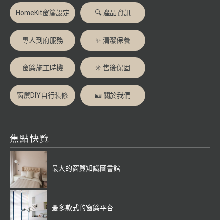
HomeKit窗簾設定
🔍 產品資訊
專人到府服務
✨ 清潔保養
窗簾施工時機
✳️ 售後保固
窗簾DIY自行裝修
🪪 關於我們
焦點快覽
最大的窗簾知識圖書館
最多款式的窗簾平台