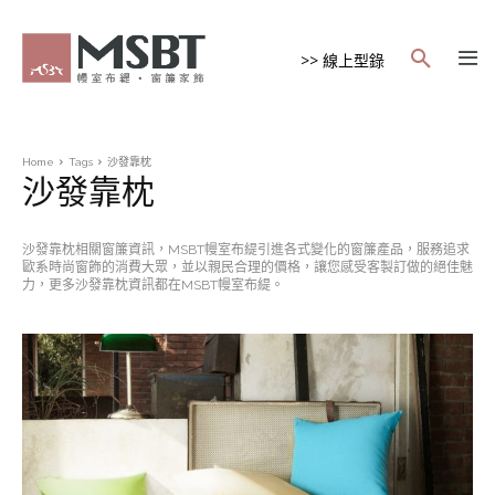
>> 線上型錄
Home
Tags
沙發靠枕
沙發靠枕
沙發靠枕相關窗簾資訊，MSBT幔室布緹引進各式變化的窗簾產品，服務追求
歐系時尚窗飾的消費大眾，並以親民合理的價格，讓您感受客製訂做的絕佳魅
力，更多沙發靠枕資訊都在MSBT幔室布緹。