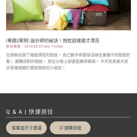
[專題][案例] 設計師的秘訣！抱枕這樣擺才漂亮
新奇櫥窗｜INTERESTING THING
在傢飾店買了幾個漂亮的抱枕， 自己動手佈置卻沒辦法像展示的那麼好
看； 選購成對的抱枕， 放在沙發上卻還是顯得單調。 今天就來跟大家
分享幾個關於擺放抱枕的小秘訣！
Q & A | 快速前往
窗簾盒尺寸建議
🛒 選購流程