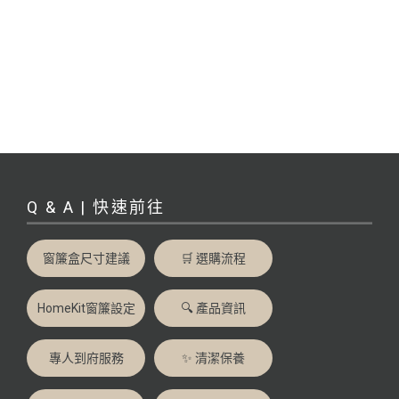
Q & A | 快速前往
窗簾盒尺寸建議
🛒 選購流程
HomeKit窗簾設定
🔍 產品資訊
專人到府服務
✨ 清潔保養