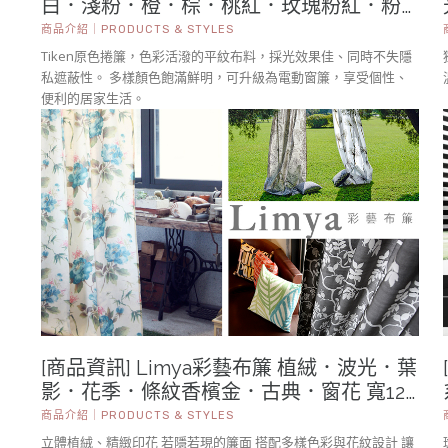
白．淺粉．橙．棕．桃紅．玫瑰粉紅．粉
紅．米黃．黃．綠．灰藍．土耳其藍．海
商品介紹｜PRODUCTS & STYLES
軍藍．深藍．紫．淺紫．灰．深灰．黑
Tiken原色捲簾，色彩活潑的平紋布料，採光效果佳、同時不失隱
私遮蔽性。 多樣顏色飽滿鮮明，可升級為電動窗簾，享受個性、
便利的居家生活。
[商品資訊] Limya彩藝布簾 植絨．波光．葉
影．花季．條紋香檳金．古典．窗花 寬125
～140cm×高250cm 可自行修改垂長
商品介紹｜PRODUCTS & STYLES
立體植絨、精緻印花 若隱若現的簾面 搭配多樣色彩與花紋設計 讓