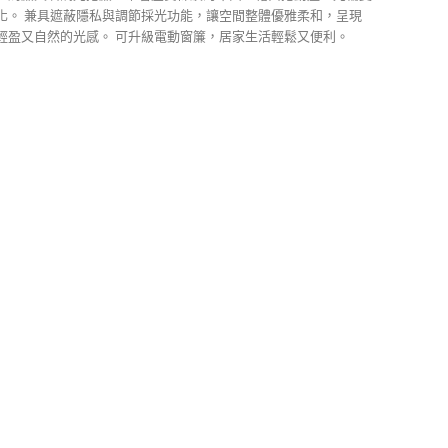
化。 兼具遮蔽隱私與調節採光功能，讓空間整體優雅柔和，呈現
輕盈又自然的光感。 可升級電動窗簾，居家生活輕鬆又便利。