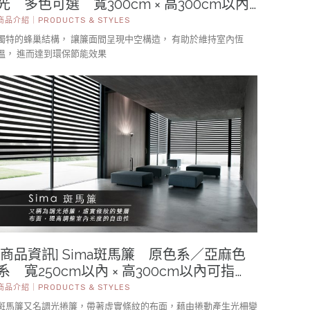
光 多色可選 寬300cm × 高300cm以內
可指定 一般上收／上下雙向開闔(TDBU)
商品介紹｜PRODUCTS & STYLES
系統 循環拉繩／無拉繩／遙控電動操作
獨特的蜂巢結構， 讓簾面間呈現中空構造， 有助於維持室內恆
溫， 進而達到環保節能效果
[商品資訊] Sima斑馬簾 原色系／亞麻色
系 寬250cm以內 × 高300cm以內可指
定 珠鍊／手拉電動／遙控電動操作
商品介紹｜PRODUCTS & STYLES
斑馬簾又名調光捲簾，帶著虛實條紋的布面，藉由捲動產生光柵變