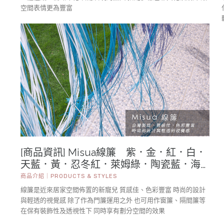
空間表情更為豐富
[商品資訊] Misua線簾 紫．金．紅．白．
天藍．黃．忍冬紅．萊姆綠．陶瓷藍．海
藍．灰．可可．櫻粉紅 寬90 × 高
商品介紹｜PRODUCTS & STYLES
245cm 附伸縮桿
線簾是近來居家空間佈置的新寵兒 質感佳、色彩豐富 時尚的設計
與輕透的視覺感 除了作為門簾運用之外 也可用作窗簾、隔間簾等
在保有裝飾性及透視性下 同時享有劃分空間的效果