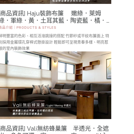
[商品資訊] Haju裝飾布簾 嫩綠．萊姆
綠．軍綠．黃．土耳其藍．陶瓷藍．橘．
紅．紫紅．酒紅 寬140cm × 高250cm
商品介紹｜PRODUCTS & STYLES
金屬環孔穿桿式
鮮明豐富的色彩、相互活潑跳接的搭配 竹節紗或平紋布簾面上 特
別採用金屬環孔穿桿式懸掛設計 輕鬆即可呈現青春多樣、明亮惹
眼的室內裝飾效果
[商品資訊] Vali無紡蜂巢簾 半透光．全遮