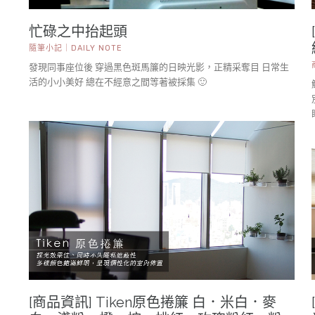
忙碌之中抬起頭
隨筆小記｜DAILY NOTE
發現同事座位後 穿過黑色斑馬簾的日映光影，正精采奪目 日常生
活的小小美好 總在不經意之間等著被採集 🙂
[商品資訊] Tiken原色捲簾 白．米白．麥