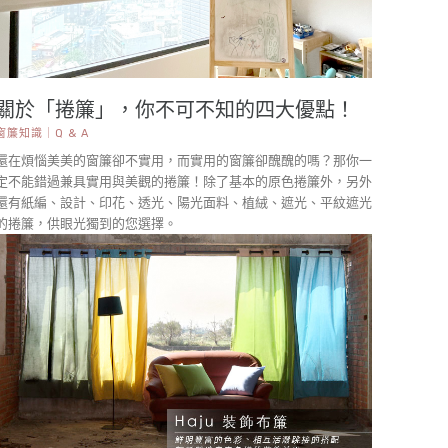
關於「捲簾」，你不可不知的四大優點！
窗簾知識｜Q & A
還在煩惱美美的窗簾卻不實用，而實用的窗簾卻醜醜的嗎？那你一
定不能錯過兼具實用與美觀的捲簾！除了基本的原色捲簾外，另外
還有紙編、設計、印花、透光、陽光面料、植絨、遮光、平紋遮光
的捲簾，供眼光獨到的您選擇。