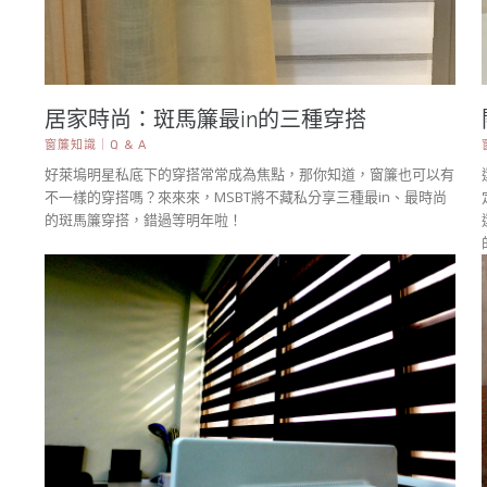
居家時尚：斑馬簾最in的三種穿搭
窗簾知識｜Q & A
好萊塢明星私底下的穿搭常常成為焦點，那你知道，窗簾也可以有
不一樣的穿搭嗎？來來來，MSBT將不藏私分享三種最in、最時尚
的斑馬簾穿搭，錯過等明年啦！