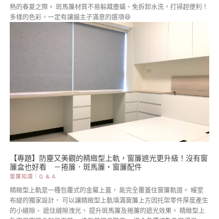
熱的春夏之際。 斑馬簾材質不易躲藏塵蟎、免拆卸水洗，打掃超便利！
多樣的色彩，一定有讓貓主子滿意的選項😆
【專題】防塵又美觀的精緻型上軌，窗簾遮光更升級！沒有窗
簾盒也好看 －捲簾．斑馬簾・窗簾配件
窗簾知識｜Q & A
精緻型上軌是一種包覆式的金屬上蓋， 能完全覆蓋住窗簾軌道。 幔室
布緹的獨家設計， 可以讓精緻型上軌填滿窗簾上方因托架零件厚度產生
的小縫隙、 遮住縫隙洩光， 提升斑馬簾及捲簾的遮光效果。 精緻型上