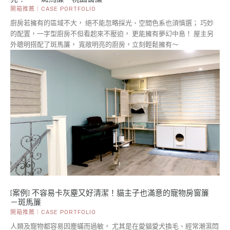
開箱推薦｜CASE PORTFOLIO
廚房若擁有的區域不大， 絕不能忽略採光、空間色系也須慎選； 巧妙
的配置，一字型廚房不但看起來不壓迫， 更能擁有夢幻中島！ 屋主另
外聰明搭配了斑馬簾， 寬敞明亮的廚房，立刻輕鬆擁有～
[案例] 不容易卡灰塵又好清潔！貓主子也滿意的寵物房窗簾
－斑馬簾
開箱推薦｜CASE PORTFOLIO
人類及寵物都容易因塵蟎而過敏， 尤其是在愛貓愛犬換毛、經常潮濕悶