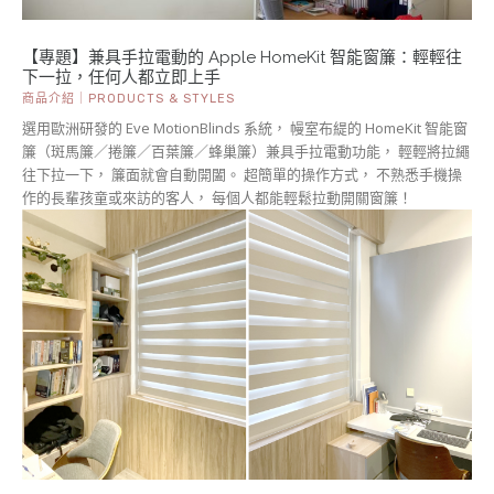
【專題】兼具手拉電動的 Apple HomeKit 智能窗簾：輕輕往
下一拉，任何人都立即上手
商品介紹｜PRODUCTS & STYLES
選用歐洲研發的 Eve MotionBlinds 系統， 幔室布緹的 HomeKit 智能窗
簾（斑馬簾／捲簾／百葉簾／蜂巢簾）兼具手拉電動功能， 輕輕將拉繩
往下拉一下， 簾面就會自動開闔。 超簡單的操作方式， 不熟悉手機操
作的長輩孩童或來訪的客人， 每個人都能輕鬆拉動開關窗簾！