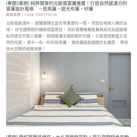
[專題][案例] 純粹簡單的北歐風窗簾推薦！打造自然感滿分的
窗簾設計風格 －斑馬簾・遮光布簾・紗簾
開箱推薦｜CASE PORTFOLIO
北歐風裝潢中， 窗簾選擇也是非常重要的一環。 然而在地狹人稠的台
灣， 住宅建物間的棟距相當靠近， 因此窗簾推薦能兼具採光及遮蔽隱
私的透光不透人窗簾， 稍微過濾太過刺眼的光線， 又能營造輕盈又自
然的光感。 其中一布一紗的斑馬簾， 條紋簾面能開闊左右廣度， 帶來
放大空間的視覺效果！