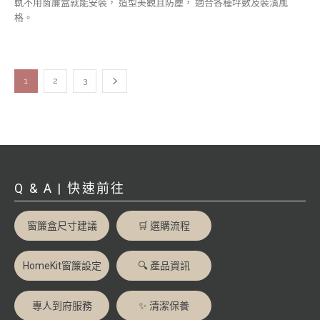
軌不用窗簾盒就能安裝， 造型美觀且防塵， 適合各種坪數及裝潢風
格。
1
2
3
Q & A | 快速前往
窗簾盒尺寸建議
🛒 選購流程
HomeKit窗簾設定
🔍 產品資訊
專人到府服務
✨ 清潔保養