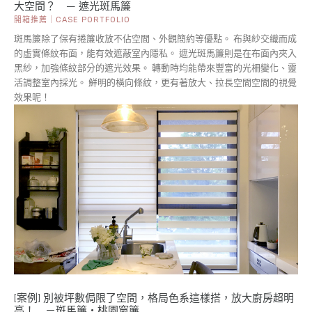
大空間？ — 遮光斑馬簾
開箱推薦｜CASE PORTFOLIO
斑馬簾除了保有捲簾收放不佔空間、外觀簡約等優點。 布與紗交織而成
的虛實條紋布面，能有效遮蔽室內隱私。 遮光斑馬簾則是在布面內夾入
黑紗，加強條紋部分的遮光效果。 轉動時均能帶來豐富的光柵變化、靈
活調整室內採光。 鮮明的橫向條紋，更有著放大、拉長空間空間的視覺
效果呢！
[案例] 別被坪數侷限了空間，格局色系這樣搭，放大廚房超明
亮！ －斑馬簾・桃園窗簾