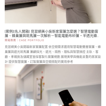
[案例][名人開箱] 見習網美小吳新家窗簾怎麼選？智慧電動窗
簾、蜂巢簾與斑馬簾一次解析－智能電動布紗簾・半透光蜂巢
簾・遮光斑馬簾
開箱推薦｜CASE PORTFOLIO
見習網美小吳開箱新家窗簾配置 依空間需求選用智慧電動雙層窗簾、蜂
巢簾與遮光斑馬簾 兼顧採光、遮光、隔熱、隱私與智慧操控 主臥、客
廳、孝親房及儲藏室皆採客製化窗簾規劃 展現美學與機能並重的居家設
計 提供智慧窗簾、訂製窗簾與空間搭配的實用參考