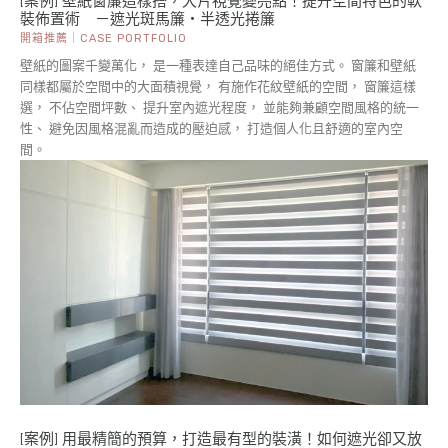
[案例] 壁紙窗簾這樣搭，大片視覺變亮點！提升空間特色的軟
裝佈置術 －遮光斑馬簾・半透光捲簾
開箱推薦｜CASE PORTFOLIO
壁紙的圖案千變萬化， 是一種表達自己品味的絕佳方式。 窗簾和壁紙
同樣都屬於空間中的大面積視覺， 有施作花紋壁紙的空間， 窗簾這樣
選， 不佔空間坪數、 提升室內遮光程度， 並能夠兼顧空間風格的統一
性、 避免因風格混亂而造成的壓迫感， 打造個人化且舒適的室內空
間。
[案例] 用最精簡的預算，打造最有型的裝潢！如何遮光卻又放