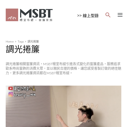
>> 線上型錄
Home
Tags
調光捲簾
調光捲簾
調光捲簾相關窗簾資訊，MSBT幔室布緹引進各式變化的窗簾產品，服務追求
歐系時尚窗飾的消費大眾，並以親民合理的價格，讓您感受客製訂做的絕佳魅
力，更多調光捲簾資訊都在MSBT幔室布緹。