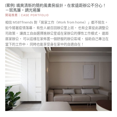
[案例] 颯爽清新的簡約風書房設計，在家遠距辦公不分心！
－斑馬簾・調光捲簾
開箱推薦｜CASE PORTFOLIO
相信 MSBTfriends 對「居家工作（Work from home）」都不陌生。
如今隨著疫情落幕， 有些人被召回辦公室上班， 也有企業從此調整公
司政策， 讓員工自由選擇進辦公室或在家辦公的彈性工作模式。 遠距
居家辦公， 可以這樣在家佈置一個舒服的辦公區域， 協助自己專注在
當下的工作中， 同時也能享受身在家中的自適自在！