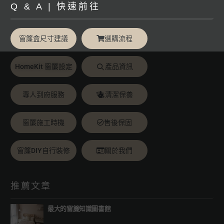
Q & A | 快速前往
窗簾盒尺寸建議
選購流程
HomeKit 窗簾設定
產品資訊
專人到府服務
清潔保養
窗簾施工時機
售後保固
窗簾DIY自行裝修
關於我們
推薦文章
最大的窗簾知識圖書館