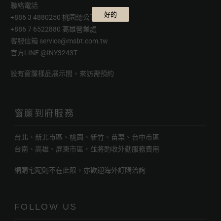
聯絡電話
好的
+886 3 4880250 桃園總公司
+886 7 6522880 高雄營業處
客服信箱
service@msbt.com.tw
官方LINE
@INY3243T
設有窗簾樣品展示間，來訪需預約
窗簾到府服務
台北、新北市區、桃園、新竹、苗栗、台中市區
台南、高雄、屏東市區，並將酌收外勤服務費用
網購宅配則不在此限，亦歡迎海外訂購洽詢
FOLLOW US