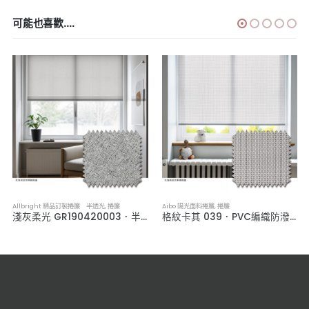
可能也喜歡....
Allbright 精品訂製捲簾 半透光
,
捲簾
Aibo 陽光面料捲簾
,
捲簾
淺灰柔光 GR190420003．半透光捲簾
格紋卡其 039．PVC編織防潑水捲簾