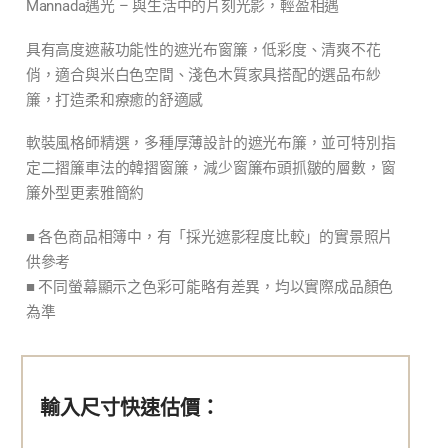
Mannada遇光 – 與生活中的片刻光影，輕盈相遇
具有高度遮蔽功能性的遮光布窗簾，低彩度、清爽不花
俏，適合與米白色空間、淺色木質家具搭配的選品布紗
簾，打造柔和療癒的舒適感
軟裝風格師精選，多種厚薄設計的遮光布簾，並可特別指
定二摺簾車法的韓摺窗簾，減少窗簾布頭抓皺的層數，窗
簾外型更素雅簡約
■ 各色商品相簿中，有「採光遮影程度比較」的實景照片
供參考
■ 不同螢幕顯示之色彩可能略有差異，均以實際成品顏色
為準
輸入尺寸快速估價：