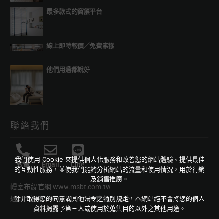
最多款式的窗簾平台
線上即時報價
／
免費索樣
他們用過都說好
聯絡我們
我們使用 Cookie 來提供個人化服務和改善您的網站體驗、提供最佳
致電
Email
Line
的互動性服務，並使我們能夠分析網站的流量和使用情況，用於行銷
及銷售推廣。
幔室布緹官網
www.msbt.com.tw
除非取得您的同意或其他法令之特別規定，本網站絕不會將您的個人
週一至週五 09:00-18:00，國定假日除外
資料揭露予第三人或使用於蒐集目的以外之其他用途。