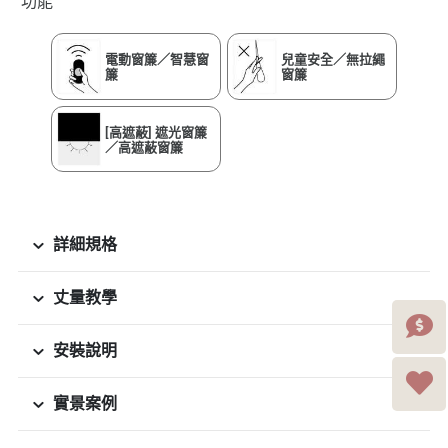
功能
電動窗簾／智慧窗
兒童安全／無拉繩
簾
窗簾
[高遮蔽] 遮光窗簾
／高遮蔽窗簾
詳細規格
丈量教學
安裝說明
實景案例