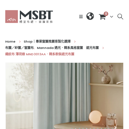
0
Home
Shop｜專業窗簾推薦客製化選擇
布簾／紗簾／窗簾布
,
Mannada 遇光．韓系風格窗簾 遮光布簾
織紋布 薄荷綠 MND3013AA．韓系軟裝遮光布簾