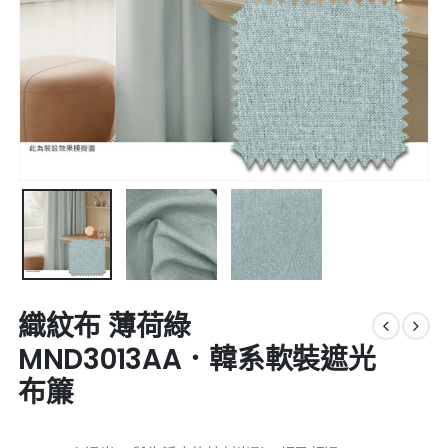
織紋布 薄荷綠
MND3013AA．韓系軟裝遮光
布簾