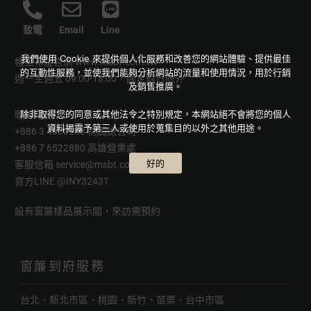
致電
Email
Line
我們使用 Cookie 來提供個人化服務和改善您的網站體驗、提供最佳
幔室布緹官網
www.msbt.com.tw
的互動性服務，並使我們能夠分析網站的流量和使用情況，用於行銷
週一至週五 09:00-18:00，國定假日除外
及銷售推廣。
除非取得您的同意或其他法令之特別規定，本網站絕不會將您的個人
聯絡電話
資料揭露予第三人或使用於蒐集目的以外之其他用途。
+886 3 4880250 桃園總公司
+886 7 6522880 高雄營業處
好的
客服信箱
service@msbt.com.tw
官方LINE
@INY3243T
設有窗簾樣品展示間，來訪需預約
窗簾到府服務
台北、新北市區、桃園、新竹、苗栗、台中市區