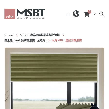
0
Home
Shop｜專業窗簾推薦客製化選擇
蜂巢簾
,
Vali 無紡蜂巢簾 全遮光
灰綠 015．全遮光蜂巢簾