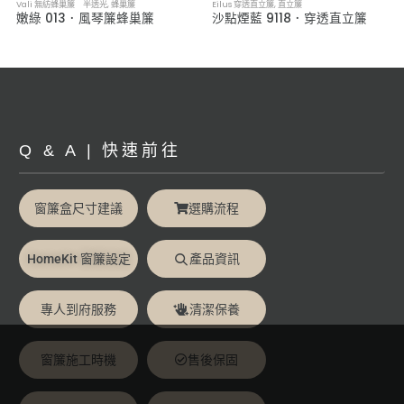
Vali 無紡蜂巢簾 半透光
,
蜂巢簾
Eilus 穿透直立簾
,
直立簾
嫩綠 013．風琴簾蜂巢簾
沙點煙藍 9118．穿透直立簾
Q & A | 快速前往
窗簾盒尺寸建議
選購流程
HomeKit 窗簾設定
產品資訊
專人到府服務
清潔保養
窗簾施工時機
售後保固