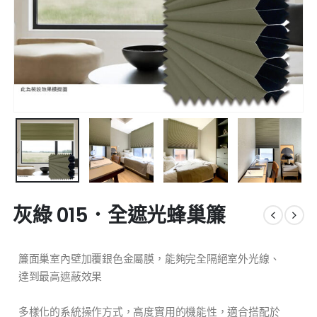
灰綠 015．全遮光蜂巢簾
簾面巢室內壁加覆銀色金屬膜，能夠完全隔絕室外光線、
達到最高遮蔽效果
多樣化的系統操作方式，高度實用的機能性，適合搭配於