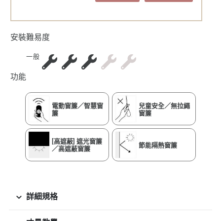
安裝難易度
一般
功能
電動窗簾／智慧窗
兒童安全／無拉繩
簾
窗簾
[高遮蔽] 遮光窗簾
節能隔熱窗簾
／高遮蔽窗簾
詳細規格