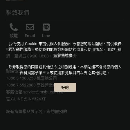
聯絡我們
致電
Email
Line
我們使用 Cookie 來提供個人化服務和改善您的網站體驗、提供最佳
幔室布緹官網
www.msbt.com.tw
的互動性服務，並使我們能夠分析網站的流量和使用情況，用於行銷
及銷售推廣。
週一至週五 09:00-18:00，國定假日除外
除非取得您的同意或其他法令之特別規定，本網站絕不會將您的個人
聯絡電話
資料揭露予第三人或使用於蒐集目的以外之其他用途。
+886 3 4880250 桃園總公司
+886 7 6522880 高雄營業處
好的
客服信箱
service@msbt.com.tw
官方LINE
@INY3243T
設有窗簾樣品展示間，來訪需預約