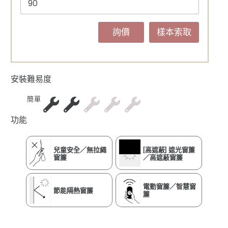
詢價
樣本索取
安裝難易度
簡單
功能
兒童安全／無拉繩
[高遮蔽] 遮光窗簾
窗簾
／高遮蔽窗簾
電動窗簾／智慧窗
節能隔熱窗簾
簾