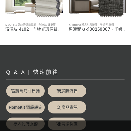
12BOTTLE 節能環保蜂巢簾 全遮光
,
蜂巢簾
Allbright 精品訂製捲簾 半透光
,
捲簾
清淺灰 4E02．全遮光環保蜂巢簾
黑濤響 GR100250007．半透光捲簾
Q & A | 快速前往
窗簾盒尺寸建議
選購流程
HomeKit 窗簾設定
產品資訊
專人到府服務
清潔保養