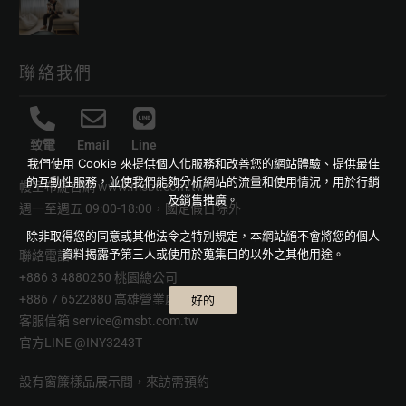
聯絡我們
致電
Email
Line
我們使用 Cookie 來提供個人化服務和改善您的網站體驗、提供最佳
的互動性服務，並使我們能夠分析網站的流量和使用情況，用於行銷
幔室布緹官網
www.msbt.com.tw
及銷售推廣。
週一至週五 09:00-18:00，國定假日除外
除非取得您的同意或其他法令之特別規定，本網站絕不會將您的個人
資料揭露予第三人或使用於蒐集目的以外之其他用途。
聯絡電話
+886 3 4880250 桃園總公司
+886 7 6522880 高雄營業處
好的
客服信箱
service@msbt.com.tw
官方LINE
@INY3243T
設有窗簾樣品展示間，來訪需預約