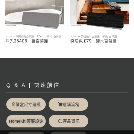
Lansin 珠鍊式鋁百葉簾 25mm葉片
,
百葉簾
Lavelle 美國硬木百葉簾 平光
,
百葉簾
消光25406．鋁百葉簾
深灰色 E79．硬木百葉簾
Q & A | 快速前往
窗簾盒尺寸建議
選購流程
HomeKit 窗簾設定
產品資訊