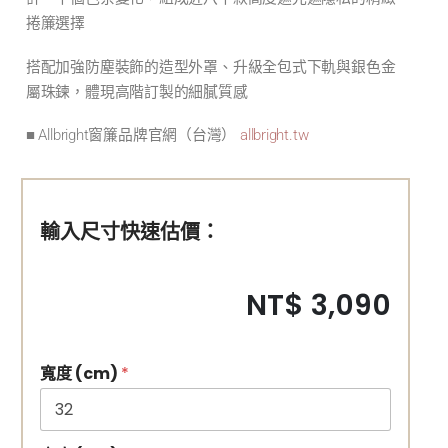
捲簾選擇
搭配加強防塵裝飾的造型外罩、升級全包式下軌與銀色金
屬珠鍊，體現高階訂製的細膩質感
■ Allbright窗簾品牌官網（台灣）
allbright.tw
輸入尺寸快速估價：
NT$ 3,090
寬度 (cm)
*