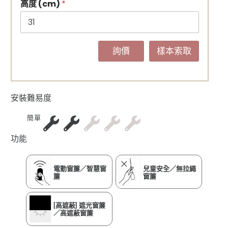
高度 (cm)
*
詢價
樣本索取
安裝難易度
簡單
功能
電動窗簾／智慧窗
兒童安全／無拉繩
簾
窗簾
[高遮蔽] 遮光窗簾
／高遮蔽窗簾