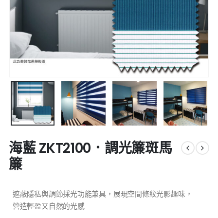
海藍 ZKT2100．調光簾斑馬
簾
遮蔽隱私與調節採光功能兼具，展現空間條紋光影趣味，
營造輕盈又自然的光感