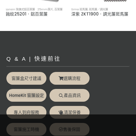
Lansin 珠鍊式鋁百葉簾 25mm葉片
,
百葉簾
Sima 斑馬簾
,
斑馬簾／調光簾
蝕紋25201．鋁百葉簾
深紫 ZKT1900．調光簾斑馬簾
Q & A | 快速前往
窗簾盒尺寸建議
選購流程
HomeKit 窗簾設定
產品資訊
專人到府服務
清潔保養
窗簾施工時機
售後保固