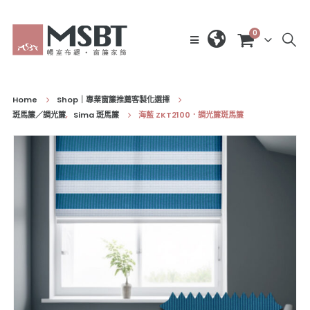
0
Home
Shop｜專業窗簾推薦客製化選擇
斑馬簾／調光簾
,
Sima 斑馬簾
海藍 ZKT2100．調光簾斑馬簾