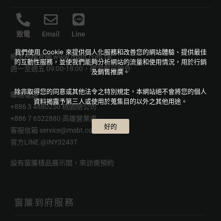
致電
Email
Line
我們使用 Cookie 來提供個人化服務和改善您的網站體驗、提供最佳
幔室布緹官網
www.msbt.com.tw
的互動性服務，並使我們能夠分析網站的流量和使用情況，用於行銷
週一至週五 09:00-18:00，國定假日除外
及銷售推廣。
除非取得您的同意或其他法令之特別規定，本網站絕不會將您的個人
聯絡電話
資料揭露予第三人或使用於蒐集目的以外之其他用途。
+886 3 4880250 桃園總公司
+886 7 6522880 高雄營業處
好的
客服信箱
service@msbt.com.tw
官方LINE
@INY3243T
設有窗簾樣品展示間，來訪需預約
窗簾到府服務