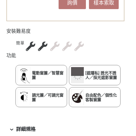
詢價
樣本索取
安裝難易度
簡單
功能
電動窗簾／智慧窗
[遮隱私] 透光不透
簾
人／採光遮影窗簾
調光簾／可調光窗
自由配色／個性化
簾
客製窗簾
詳細規格