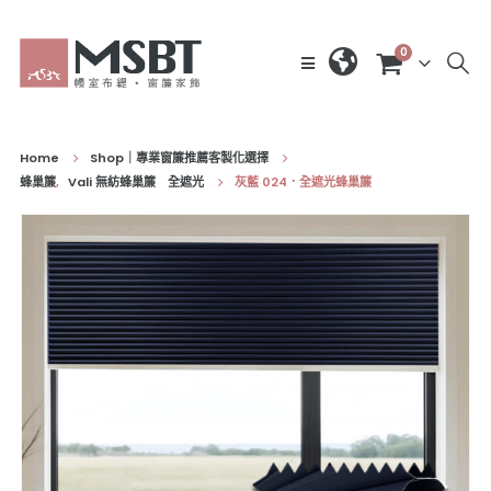
0
Home
Shop｜專業窗簾推薦客製化選擇
蜂巢簾
,
Vali 無紡蜂巢簾 全遮光
灰藍 024．全遮光蜂巢簾