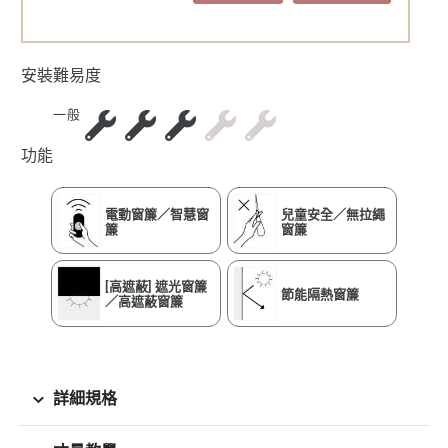
安裝難易度
一般
功能
電動窗簾／智慧窗
兒童安全／無拉繩
簾
窗簾
[高遮蔽] 遮光窗簾
節能隔熱窗簾
／高遮蔽窗簾
詳細規格