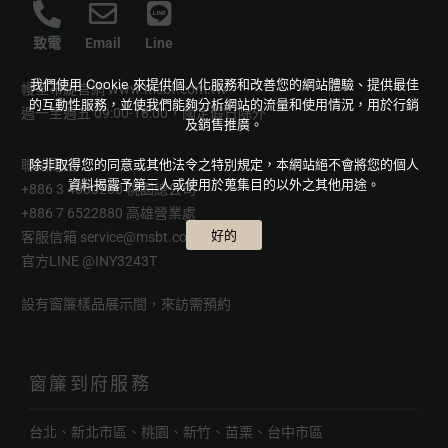
致電
Email
Line
我們使用 Cookie 來提供個人化服務和改善您的網站體驗、提供最佳
幔室布緹官網
www.msbt.com.tw
的互動性服務，並使我們能夠分析網站的流量和使用情況，用於行銷
週一至週五 09:00-18:00，國定假日除外
及銷售推廣。
除非取得您的同意或其他法令之特別規定，本網站絕不會將您的個人
聯絡電話
資料揭露予第三人或使用於蒐集目的以外之其他用途。
+886 3 4880250 桃園總公司
+886 7 6522880 高雄營業處
好的
客服信箱
service@msbt.com.tw
官方LINE
@INY3243T
設有窗簾樣品展示間，來訪需預約
窗簾到府服務
台北、新北市區、桃園、新竹、苗栗、台中市區