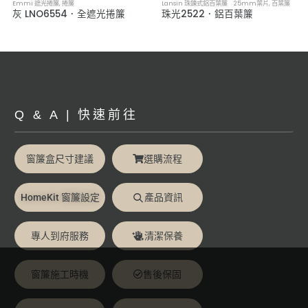
Emmi 遮光捲簾
,
捲簾
Lansin 珠鍊式鋁百葉簾 25mm葉片
,
百葉簾
灰 LNO6554．全遮光捲簾
珠光2522．鋁百葉簾
Q & A | 快速前往
窗簾盒尺寸建議
選購流程
HomeKit 窗簾設定
產品資訊
專人到府服務
清潔保養
窗簾施工時機
售後保固