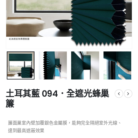
土耳其藍 094．全遮光蜂巢
簾
簾面巢室內壁加覆銀色金屬膜，能夠完全隔絕室外光線、
達到最高遮蔽效果