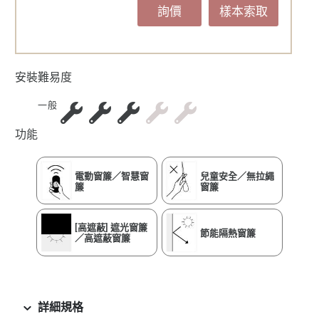
詢價
樣本索取
安裝難易度
一般
功能
電動窗簾／智慧窗
兒童安全／無拉繩
簾
窗簾
[高遮蔽] 遮光窗簾
節能隔熱窗簾
／高遮蔽窗簾
詳細規格