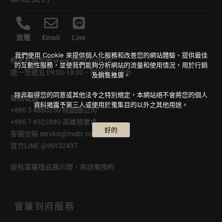
致電
Email
Line
我們使用 Cookie 來提供個人化服務和改善您的網站體驗、提供最佳
幔室布緹官網
www.msbt.com.tw
的互動性服務，並使我們能夠分析網站的流量和使用情況，用於行銷
週一至週五 09:00-18:00，國定假日除外
及銷售推廣。
除非取得您的同意或其他法令之特別規定，本網站絕不會將您的個人
聯絡電話
資料揭露予第三人或使用於蒐集目的以外之其他用途。
+886 3 4880250 桃園總公司
+886 7 6522880 高雄營業處
好的
客服信箱
service@msbt.com.tw
官方LINE
@INY3243T
設有窗簾樣品展示間，來訪需預約
窗簾到府服務