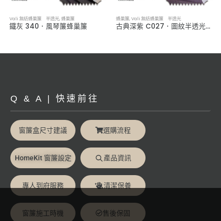
Vali 無紡蜂巢簾 半透光
,
蜂巢簾
蜂巢簾
,
Vali 無紡蜂巢簾 半透光
鐵灰 340．風琴簾蜂巢簾
古典深紫 C027．圖紋半透光蜂巢簾
Q & A | 快速前往
窗簾盒尺寸建議
選購流程
HomeKit 窗簾設定
產品資訊
專人到府服務
清潔保養
窗簾施工時機
售後保固