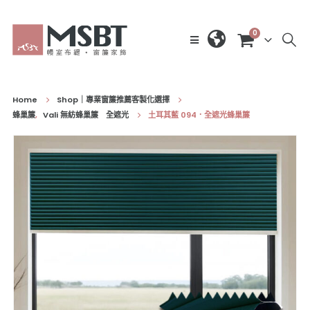
0
Home
Shop｜專業窗簾推薦客製化選擇
蜂巢簾
,
Vali 無紡蜂巢簾 全遮光
土耳其藍 094．全遮光蜂巢簾