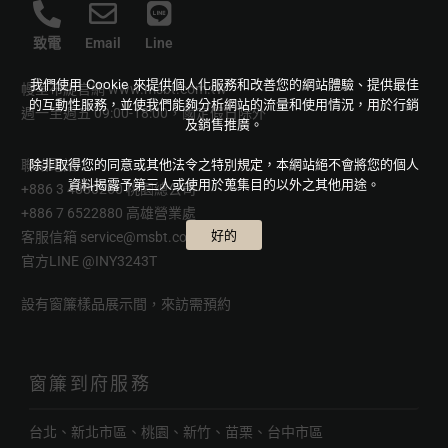
致電
Email
Line
我們使用 Cookie 來提供個人化服務和改善您的網站體驗、提供最佳
幔室布緹官網
www.msbt.com.tw
的互動性服務，並使我們能夠分析網站的流量和使用情況，用於行銷
週一至週五 09:00-18:00，國定假日除外
及銷售推廣。
除非取得您的同意或其他法令之特別規定，本網站絕不會將您的個人
聯絡電話
資料揭露予第三人或使用於蒐集目的以外之其他用途。
+886 3 4880250 桃園總公司
+886 7 6522880 高雄營業處
好的
客服信箱
service@msbt.com.tw
官方LINE
@INY3243T
設有窗簾樣品展示間，來訪需預約
窗簾到府服務
台北、新北市區、桃園、新竹、苗栗、台中市區