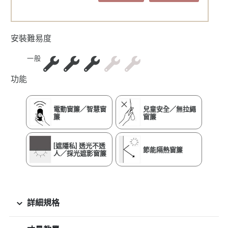
安裝難易度
一般
功能
電動窗簾／智慧窗
兒童安全／無拉繩
簾
窗簾
[遮隱私] 透光不透
節能隔熱窗簾
人／採光遮影窗簾
詳細規格