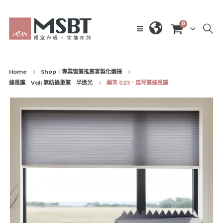
0
Home
Shop｜專業窗簾推薦客製化選擇
蜂巢簾
,
Vali 無紡蜂巢簾 半透光
霧灰 023．風琴簾蜂巢簾