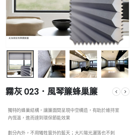
霧灰 023．風琴簾蜂巢簾
獨特的蜂巢結構，讓簾面間呈現中空構造，有助於維持室
內恆溫，進而達到環保節能效果
劃分內外，不用犧牲窗外的藍天；大片陽光灑落也不刺