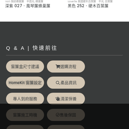
Vali 無紡蜂巢簾 半透光
,
蜂巢簾
Lavelle 美國硬木百葉簾 平光
,
百葉簾
深紫 027．風琴簾蜂巢簾
黑色 252．硬木百葉簾
Q & A | 快速前往
窗簾盒尺寸建議
選購流程
HomeKit 窗簾設定
產品資訊
專人到府服務
清潔保養
窗簾施工時機
售後保固