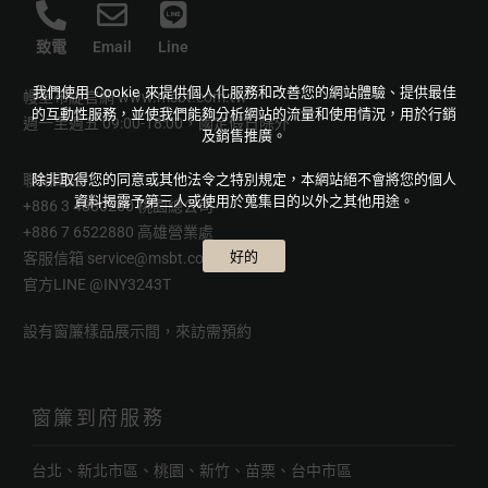
致電
Email
Line
我們使用 Cookie 來提供個人化服務和改善您的網站體驗、提供最佳
幔室布緹官網
www.msbt.com.tw
的互動性服務，並使我們能夠分析網站的流量和使用情況，用於行銷
週一至週五 09:00-18:00，國定假日除外
及銷售推廣。
除非取得您的同意或其他法令之特別規定，本網站絕不會將您的個人
聯絡電話
資料揭露予第三人或使用於蒐集目的以外之其他用途。
+886 3 4880250 桃園總公司
+886 7 6522880 高雄營業處
好的
客服信箱
service@msbt.com.tw
官方LINE
@INY3243T
設有窗簾樣品展示間，來訪需預約
窗簾到府服務
台北、新北市區、桃園、新竹、苗栗、台中市區