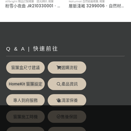
Allbright 精品訂製捲簾 透光網紗
,
捲簾
Natumat 自然紙編捲簾
,
捲簾
粉雪小夜曲 JR210330001．透光網紗捲簾
層脈淺褐 3299006．自然材編織捲簾
Q & A | 快速前往
窗簾盒尺寸建議
選購流程
HomeKit 窗簾設定
產品資訊
專人到府服務
清潔保養
窗簾施工時機
售後保固