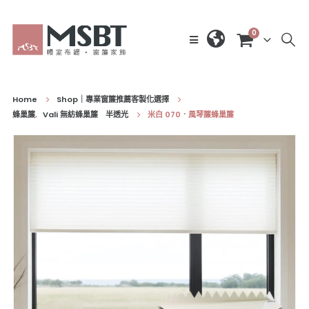
0
Home
Shop｜專業窗簾推薦客製化選擇
蜂巢簾
,
Vali 無紡蜂巢簾 半透光
米白 070．風琴簾蜂巢簾