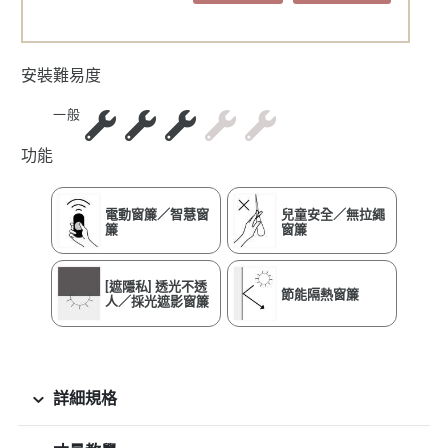
安裝難易度
一般
功能
電動窗簾／智慧窗
兒童安全／無拉繩
簾
窗簾
[遮隱私] 透光不透
節能隔熱窗簾
人／採光遮影窗簾
詳細規格