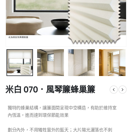
米白 070．風琴簾蜂巢簾
獨特的蜂巢結構，讓簾面間呈現中空構造，有助於維持室
內恆溫，進而達到環保節能效果
劃分內外，不用犧牲窗外的藍天；大片陽光灑落也不刺