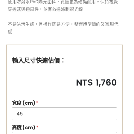
使用防潑水PVC陽光面料，質感更為硬挺耐用。保持視覺
穿透感與通風性，並有效過濾刺眼光線
不易沾污生螨，且操作簡易方便，整體造型簡約又富現代
感
輸入尺寸快速估價：
NT$ 1,760
寬度 (cm)
*
高度 (cm)
*