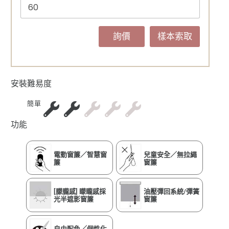
詢價
樣本索取
安裝難易度
簡單
功能
電動窗簾／智慧窗
兒童安全／無拉繩
簾
窗簾
[朦朧感] 矇矓感採
油壓彈回系統/彈簧
光半遮影窗簾
窗簾
自由配色／個性化