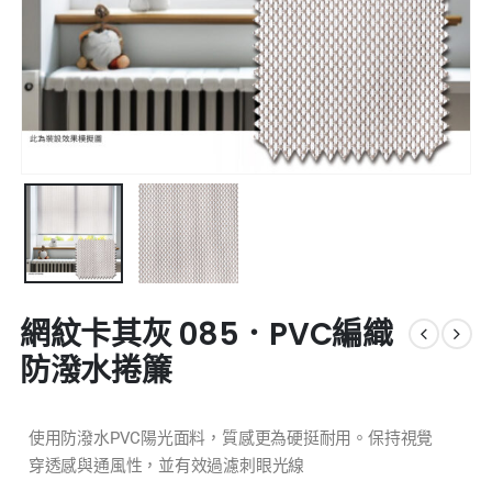
網紋卡其灰 085．PVC編織
防潑水捲簾
使用防潑水PVC陽光面料，質感更為硬挺耐用。保持視覺
穿透感與通風性，並有效過濾刺眼光線