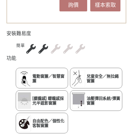
詢價
樣本索取
安裝難易度
簡單
功能
電動窗簾／智慧窗
兒童安全／無拉繩
簾
窗簾
[朦朧感] 矇矓感採
油壓彈回系統/彈簧
光半遮影窗簾
窗簾
自由配色／個性化
客製窗簾