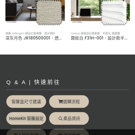
捲簾
,
Allbright 精品訂製捲簾 透光網紗
Celaro 風格設計蜂巢簾 半透光
,
蜂巢簾
深灰月色 JR180500001．透光網紗捲簾
霧紋白 F31H-001．設計款半透光蜂巢簾
Q & A | 快速前往
窗簾盒尺寸建議
選購流程
HomeKit 窗簾設定
產品資訊