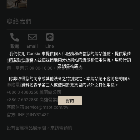
聯絡我們
致電
Email
Line
我們使用 Cookie 來提供個人化服務和改善您的網站體驗、提供最佳
的互動性服務，並使我們能夠分析網站的流量和使用情況，用於行銷
幔室布緹官網
www.msbt.com.tw
及銷售推廣。
週一至週五 09:00-18:00，國定假日除外
除非取得您的同意或其他法令之特別規定，本網站絕不會將您的個人
聯絡電話
資料揭露予第三人或使用於蒐集目的以外之其他用途。
+886 3 4880250 桃園總公司
+886 7 6522880 高雄營業處
好的
客服信箱
service@msbt.com.tw
官方LINE
@INY3243T
設有窗簾樣品展示間，來訪需預約