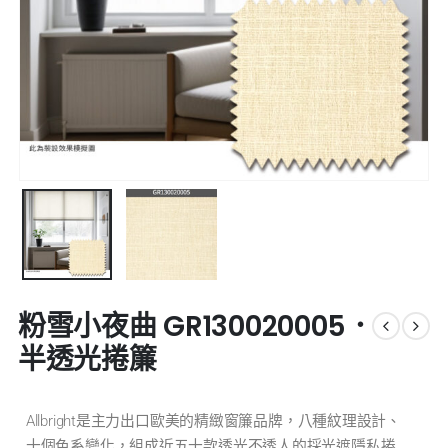
粉雪小夜曲 GR130020005．
半透光捲簾
Allbright是主力出口歐美的精緻窗簾品牌，八種紋理設計、
十個色系變化，組成近五十款透光不透人的採光遮隱私捲