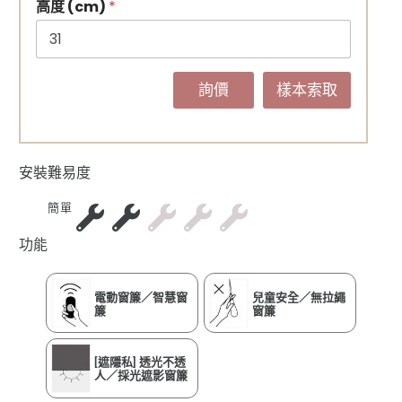
高度 (cm)
*
詢價
樣本索取
安裝難易度
簡單
功能
電動窗簾／智慧窗
兒童安全／無拉繩
簾
窗簾
[遮隱私] 透光不透
人／採光遮影窗簾