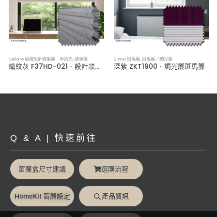
Celaro 風格設計蜂巢簾 半透光
,
蜂巢簾
Sima 斑馬簾
,
斑馬簾／調光簾
織紋灰 F37HD-021．設計款半透光蜂巢簾
深紫 ZKT1900．調光簾斑馬簾
Q & A | 快速前往
窗簾盒尺寸建議
選購流程
HomeKit 窗簾設定
產品資訊