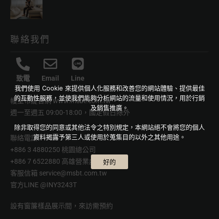
聯絡我們
致電
Email
Line
我們使用 Cookie 來提供個人化服務和改善您的網站體驗、提供最佳
的互動性服務，並使我們能夠分析網站的流量和使用情況，用於行銷
幔室布緹官網
www.msbt.com.tw
及銷售推廣。
週一至週五 09:00-18:00，國定假日除外
除非取得您的同意或其他法令之特別規定，本網站絕不會將您的個人
資料揭露予第三人或使用於蒐集目的以外之其他用途。
聯絡電話
+886 3 4880250 桃園總公司
+886 7 6522880 高雄營業處
好的
客服信箱
service@msbt.com.tw
官方LINE
@INY3243T
設有窗簾樣品展示間，來訪需預約