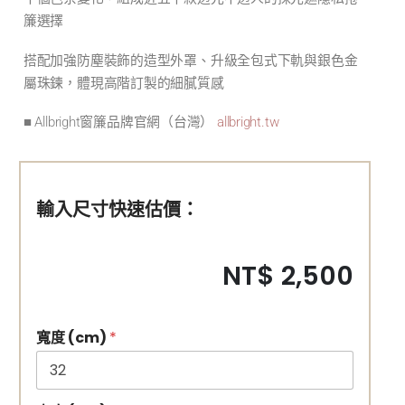
簾選擇
搭配加強防塵裝飾的造型外罩、升級全包式下軌與銀色金
屬珠鍊，體現高階訂製的細膩質感
■ Allbright窗簾品牌官網（台灣）
allbright.tw
輸入尺寸快速估價：
NT$ 2,500
寬度 (cm)
*