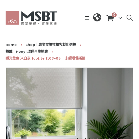
0
Home
Shop｜專業窗簾推薦客製化選擇
捲簾
,
Honyi 環保再生捲簾
透光雙色 米白灰 EcoLite EL03-05 ．永續環保捲簾