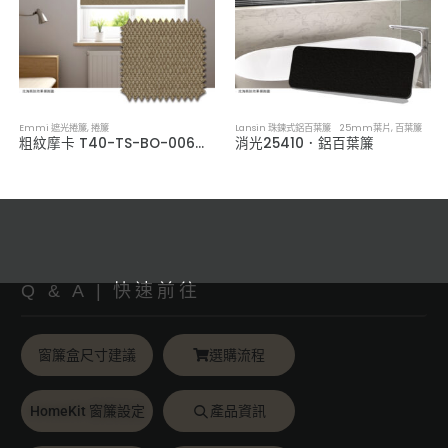
Emmi 遮光捲簾
,
捲簾
Lansin 珠鍊式鋁百葉簾 25mm葉片
,
百葉簾
粗紋摩卡 T40-TS-BO-006．全遮光捲簾
消光25410．鋁百葉簾
Q & A | 快速前往
窗簾盒尺寸建議
選購流程
HomeKit 窗簾設定
產品資訊