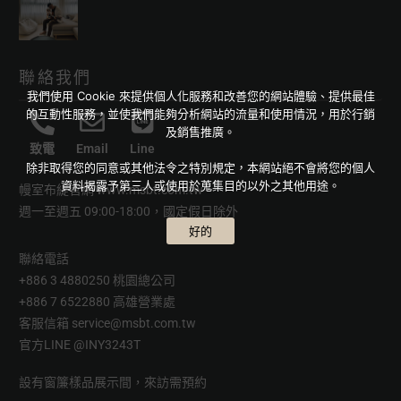
聯絡我們
我們使用 Cookie 來提供個人化服務和改善您的網站體驗、提供最佳
的互動性服務，並使我們能夠分析網站的流量和使用情況，用於行銷
及銷售推廣。
致電
Email
Line
除非取得您的同意或其他法令之特別規定，本網站絕不會將您的個人
資料揭露予第三人或使用於蒐集目的以外之其他用途。
幔室布緹官網
www.msbt.com.tw
週一至週五 09:00-18:00，國定假日除外
好的
聯絡電話
+886 3 4880250 桃園總公司
+886 7 6522880 高雄營業處
客服信箱
service@msbt.com.tw
官方LINE
@INY3243T
設有窗簾樣品展示間，來訪需預約