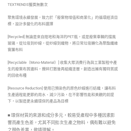
TEXTRENDS獲獎無數次
聚焦環境永續發展，致力於「廢棄物增值和商業化」的循環經濟目
標，設計多變化的布料選擇
[Recycled] 無論是來自陸地和海洋的PET瓶，或是廢棄車輛的擋風
玻璃，從垃圾到紗線，從紗線到織物，將日常垃圾轉化為聚酯纖維
窗簾布料
[Recyclable（Mono-Material）] 收集大眾消費行為與工業製程中產
生的廢棄布質邊料，攪碎打散後再組織塗層，創造出擁有獨特質感
的回收布種
[Resource Reduction] 使用已預染色的原色紗線進行紡織，讓布料
生產過程能更節約用水、減少污染，在不影響性能和美觀的前提
下，以製造更永續環保的產品為目標
■
環保材質的來源和成分多元，較易受產程中多種因素影
響而產生色差，尤其不同批次生產之物料，偶有難以避免
之顏色差異，敬請理解。