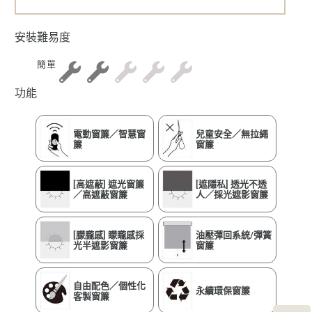
安裝難易度
簡單
功能
電動窗簾／智慧窗
兒童安全／無拉繩
簾
窗簾
[高遮蔽] 遮光窗簾
[遮隱私] 透光不透
／高遮蔽窗簾
人／採光遮影窗簾
[朦朧感] 矇矓感採
油壓彈回系統/彈簧
光半遮影窗簾
窗簾
自由配色／個性化
永續環保窗簾
客製窗簾