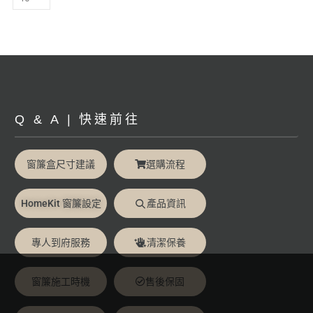
Q & A | 快速前往
窗簾盒尺寸建議
選購流程
HomeKit 窗簾設定
產品資訊
專人到府服務
清潔保養
窗簾施工時機
售後保固