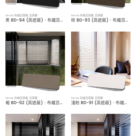
Fenla 布織百葉簾
,
百葉簾
Fenla 布織百葉簾
,
百葉簾
黑 BD-94 (高遮蔽)．布織百葉簾
棕 BD-93 (高遮蔽)．布織百葉簾
Fenla 布織百葉簾
,
百葉簾
Fenla 布織百葉簾
,
百葉簾
褐 BD-92 (高遮蔽)．布織百葉簾
淺粉 BD-91 (高遮蔽)．布織百葉簾