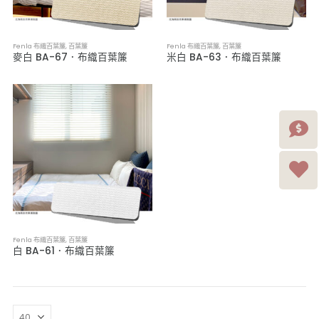
Fenla 布織百葉簾
,
百葉簾
Fenla 布織百葉簾
,
百葉簾
麥白 BA-67．布織百葉簾
米白 BA-63．布織百葉簾
Fenla 布織百葉簾
,
百葉簾
白 BA-61．布織百葉簾