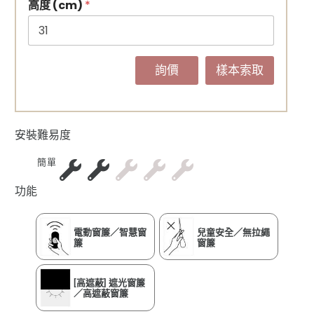
高度 (cm)
*
詢價
樣本索取
安裝難易度
簡單
功能
電動窗簾／智慧窗
兒童安全／無拉繩
簾
窗簾
[高遮蔽] 遮光窗簾
／高遮蔽窗簾