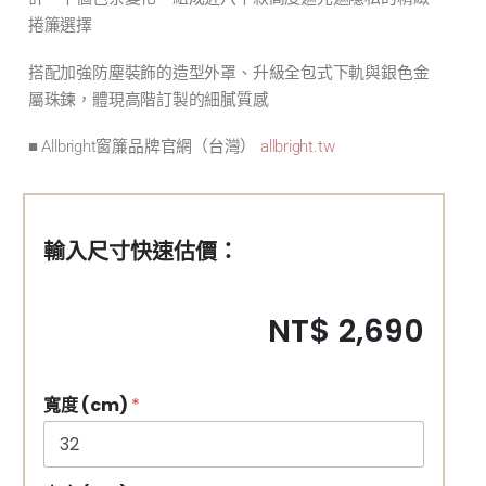
捲簾選擇
搭配加強防塵裝飾的造型外罩、升級全包式下軌與銀色金
屬珠鍊，體現高階訂製的細膩質感
■ Allbright窗簾品牌官網（台灣）
allbright.tw
輸入尺寸快速估價：
NT$ 2,690
寬度 (cm)
*