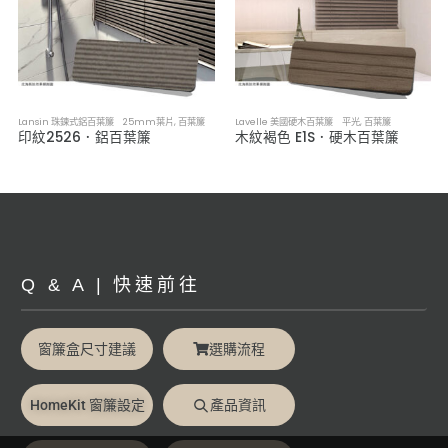
Lansin 珠鍊式鋁百葉簾 25mm葉片
,
百葉簾
Lavelle 美國硬木百葉簾 平光
,
百葉簾
印紋2526．鋁百葉簾
木紋褐色 E1S．硬木百葉簾
Q & A | 快速前往
窗簾盒尺寸建議
選購流程
HomeKit 窗簾設定
產品資訊