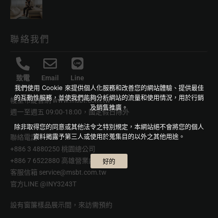
聯絡我們
致電
Email
Line
我們使用 Cookie 來提供個人化服務和改善您的網站體驗、提供最佳
的互動性服務，並使我們能夠分析網站的流量和使用情況，用於行銷
幔室布緹官網
www.msbt.com.tw
及銷售推廣。
週一至週五 09:00-18:00，國定假日除外
除非取得您的同意或其他法令之特別規定，本網站絕不會將您的個人
資料揭露予第三人或使用於蒐集目的以外之其他用途。
聯絡電話
+886 3 4880250 桃園總公司
+886 7 6522880 高雄營業處
好的
客服信箱
service@msbt.com.tw
官方LINE
@INY3243T
設有窗簾樣品展示間，來訪需預約