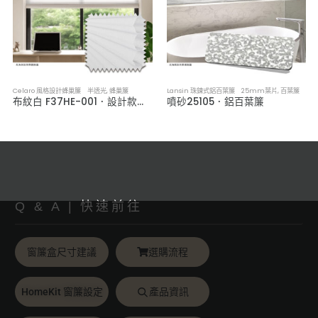
Celaro 風格設計蜂巢簾 半透光
,
蜂巢簾
Lansin 珠鍊式鋁百葉簾 25mm葉片
,
百葉簾
布紋白 F37HE-001．設計款半透光蜂巢簾
噴砂25105．鋁百葉簾
Q & A | 快速前往
窗簾盒尺寸建議
選購流程
HomeKit 窗簾設定
產品資訊