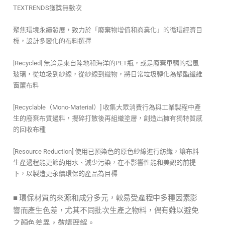
TEXTRENDS獲獎無數次
聚焦環境永續發展，致力於「廢棄物增值和商業化」的循環經濟目
標，設計多變化的布料選擇
[Recycled] 無論是來自陸地和海洋的PET瓶，或是廢棄車輛的擋風
玻璃，從垃圾到紗線，從紗線到織物，將日常垃圾轉化為聚酯纖維
窗簾布料
[Recyclable（Mono-Material）] 收集大眾消費行為與工業製程中產
生的廢棄布質邊料，攪碎打散後再組織塗層，創造出擁有獨特質感
的回收布種
[Resource Reduction] 使用已預染色的原色紗線進行紡織，讓布料
生產過程能更節約用水、減少污染，在不影響性能和美觀的前提
下，以製造更永續環保的產品為目標
■
環保材質的來源和成分多元，較易受產程中多種因素影
響而產生色差，尤其不同批次生產之物料，偶有難以避免
之顏色差異，敬請理解。