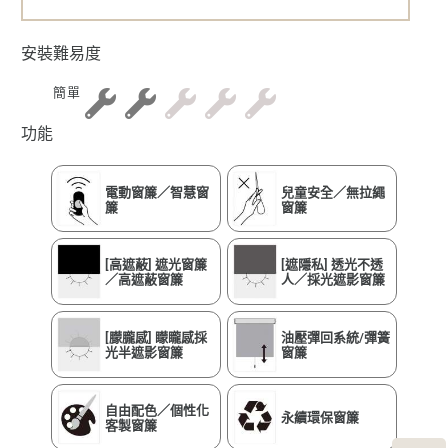
安裝難易度
簡單
功能
電動窗簾／智慧窗
兒童安全／無拉繩
簾
窗簾
[高遮蔽] 遮光窗簾
[遮隱私] 透光不透
／高遮蔽窗簾
人／採光遮影窗簾
[朦朧感] 矇矓感採
油壓彈回系統/彈簧
光半遮影窗簾
窗簾
自由配色／個性化
永續環保窗簾
客製窗簾