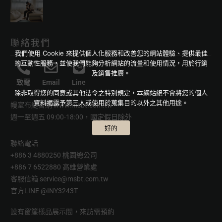
聯絡我們
我們使用 Cookie 來提供個人化服務和改善您的網站體驗、提供最佳
的互動性服務，並使我們能夠分析網站的流量和使用情況，用於行銷
及銷售推廣。
致電
Email
Line
除非取得您的同意或其他法令之特別規定，本網站絕不會將您的個人
資料揭露予第三人或使用於蒐集目的以外之其他用途。
幔室布緹官網
www.msbt.com.tw
週一至週五 09:00-18:00，國定假日除外
好的
聯絡電話
+886 3 4880250 桃園總公司
+886 7 6522880 高雄營業處
客服信箱
service@msbt.com.tw
官方LINE
@INY3243T
設有窗簾樣品展示間，來訪需預約