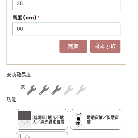
高度 (cm)
*
詢價
樣本索取
安裝難易度
一般
功能
[遮隱私] 透光不透
電動窗簾／智慧窗
人／採光遮影窗簾
簾