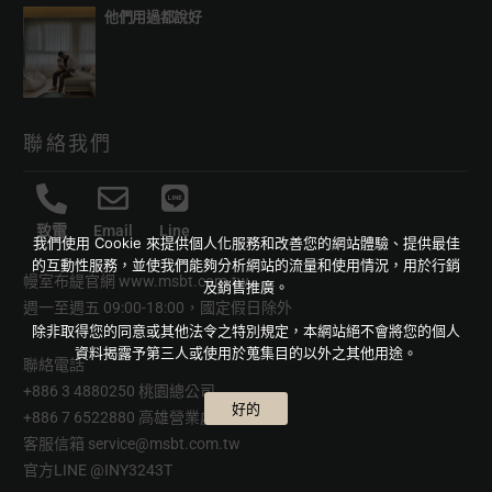
他們用過都說好
聯絡我們
致電
Email
Line
我們使用 Cookie 來提供個人化服務和改善您的網站體驗、提供最佳
的互動性服務，並使我們能夠分析網站的流量和使用情況，用於行銷
幔室布緹官網
www.msbt.com.tw
及銷售推廣。
週一至週五 09:00-18:00，國定假日除外
除非取得您的同意或其他法令之特別規定，本網站絕不會將您的個人
資料揭露予第三人或使用於蒐集目的以外之其他用途。
聯絡電話
+886 3 4880250 桃園總公司
好的
+886 7 6522880 高雄營業處
客服信箱
service@msbt.com.tw
官方LINE
@INY3243T