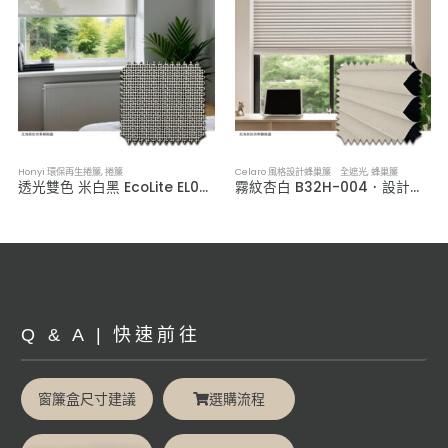
Honyi 環保再生捲簾
,
捲簾
Celaro 風格設計蜂巢簾 全遮光
,
蜂巢簾
透光雙色 米白黑 EcoLite EL03-06 ．永續環保捲簾
霧紋杏白 B32H-004．設計款全遮光蜂巢簾
Q & A | 快速前往
窗簾盒尺寸建議
選購流程