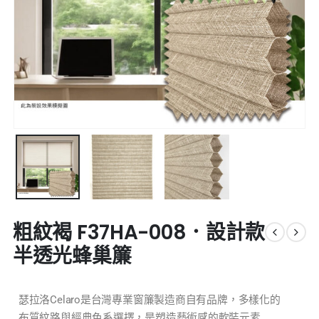
粗紋褐 F37HA-008．設計款
半透光蜂巢簾
瑟拉洛Celaro是台灣專業窗簾製造商自有品牌，多樣化的
布質紋路與經典色系選擇，是塑造藝術感的軟裝元素