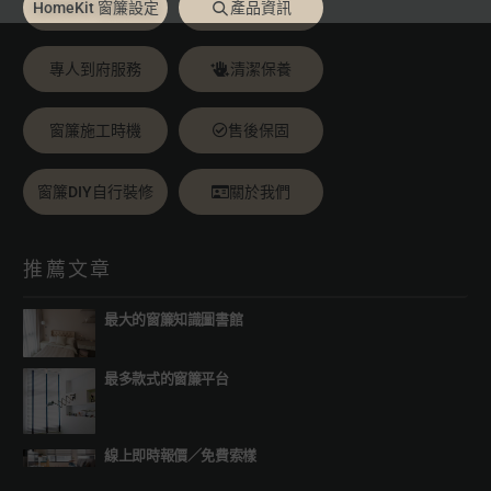
HomeKit 窗簾設定
產品資訊
專人到府服務
清潔保養
窗簾施工時機
售後保固
窗簾DIY自行裝修
關於我們
推薦文章
最大的窗簾知識圖書館
最多款式的窗簾平台
線上即時報價
／
免費索樣