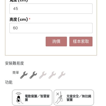
寬度 (cm)
*
高度 (cm)
*
詢價
樣本索取
安裝難易度
簡單
功能
電動窗簾／智慧窗
兒童安全／無拉繩
簾
窗簾