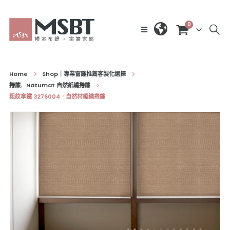
0
Home
Shop｜專業窗簾推薦客製化選擇
捲簾
,
Natumat 自然紙編捲簾
粗紋拿鐵 3276004．自然材編織捲簾