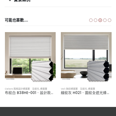
可能也喜歡....
Celaro 風格設計蜂巢簾 全遮光
,
蜂巢簾
Vali 無紡蜂巢簾 全遮光
,
蜂巢簾
布紋白 B38HE-001．設計款全遮光蜂巢簾
線紋灰 H021．圖紋全遮光蜂巢簾