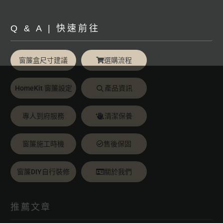
Q & A | 快速前往
窗簾盒尺寸建議
選購流程
HomeKit 窗簾設定
產品資訊
專人到府服務
清潔保養
窗簾施工時機
售後保固
窗簾DIY自行裝修
關於我們
推薦文章