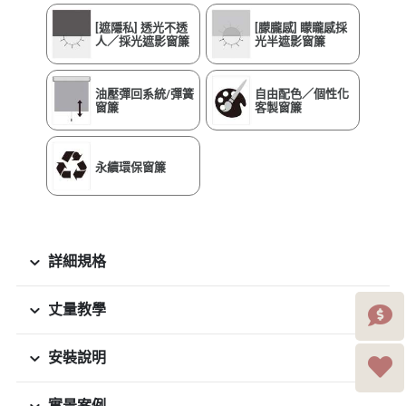
[遮隱私] 透光不透
[朦朧感] 矇矓感採
人／採光遮影窗簾
光半遮影窗簾
油壓彈回系統/彈簧
自由配色／個性化
窗簾
客製窗簾
永續環保窗簾
詳細規格
丈量教學
安裝說明
實景案例