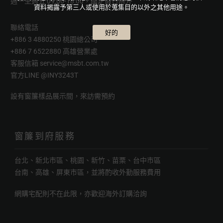
週一至週五 09:00-18:00，國定假日除外
資料揭露予第三人或使用於蒐集目的以外之其他用途。
聯絡電話
好的
+886 3 4880250 桃園總公司
+886 7 6522880 高雄營業處
客服信箱
service@msbt.com.tw
官方LINE
@INY3243T
設有窗簾樣品展示間，來訪需預約
窗簾到府服務
台北、新北市區、桃園、新竹、苗栗、台中市區
台南、高雄、屏東市區，並將酌收外勤服務費用
網購宅配則不在此限，亦歡迎海外訂購洽詢