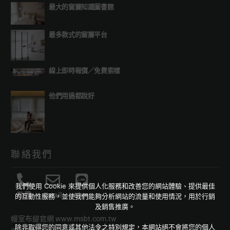
最大的窗簾知識圖書館
最多款式的窗簾平台
線上即時報價
／
免費索樣
他們用過都說好
聯絡我們
我們使用 Cookie 來提供個人化服務和改善您的網站體驗、提供最佳
致電
Email
Line
的互動性服務，並使我們能夠分析網站的流量和使用情況，用於行銷
及銷售推廣。
幔室布緹官網
www.msbt.com.tw
除非取得您的同意或其他法令之特別規定，本網站絕不會將您的個人