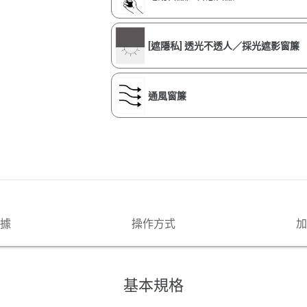
[遮隱私] 透光不透人／採光遮影窗簾
通風窗簾
據
操作方式
加
基本規格