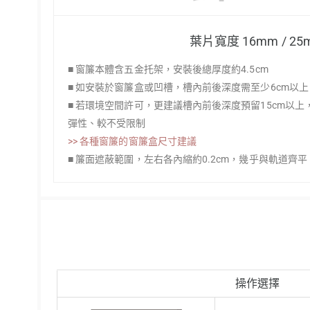
葉片寬度 16mm / 25
■ 窗簾本體含五金托架，安裝後總厚度約4.5cm
■ 如安裝於窗簾盒或凹槽，槽內前後深度需至少6cm以
■ 若環境空間許可，更建議槽內前後深度預留15cm以
彈性、較不受限制
>> 各種窗簾的窗簾盒尺寸建議
■ 簾面遮蔽範圍，左右各內縮約0.2cm，幾乎與軌道齊平
操作選擇