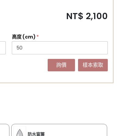
NT$ 2,100
高度 (cm)
*
詢價
樣本索取
防水窗簾