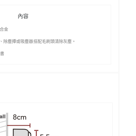
內容
鋁合金
、除塵撢或吸塵器搭配毛刷頭清除灰塵。
明書