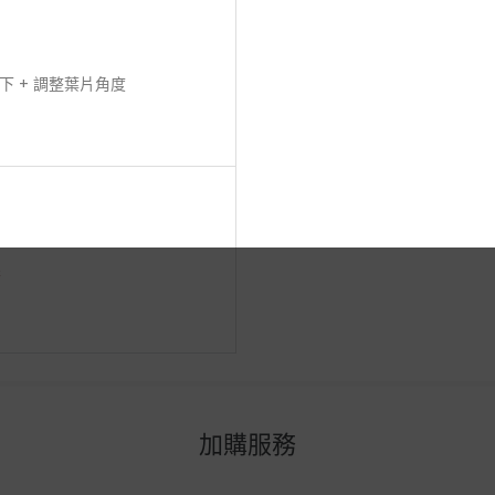
 + 調整葉片角度
擇
加購服務