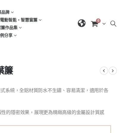
窗簾品牌
d | 電動智能‧智慧窗簾
0
| 窗簾作品集
域案例分享
葉簾
鍊式系統，全鋁材質防水不生鏽、容易清潔，適用於各
蔽性的隱密效果，展現更為精緻高級的金屬設計質感