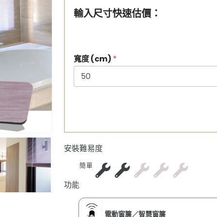
輸入尺寸快速估價：
寬度 (cm)
*
安裝難易度
簡單
功能
電動窗簾／智慧窗簾