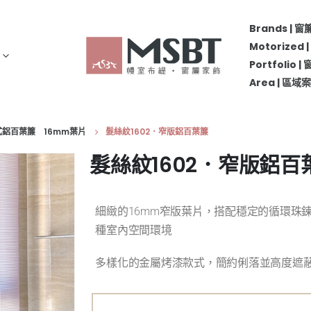
Brands | 
Motorize
Portfolio 
Area | 區
鍊式鋁百葉簾 16mm葉片
髮絲紋1602．窄版鋁百葉簾
髮絲紋1602．窄版鋁百
細緻的16mm窄版葉片，搭配穩定的循環珠
種室內空間環境
多樣化的金屬烤漆款式，簡約俐落並高度遮