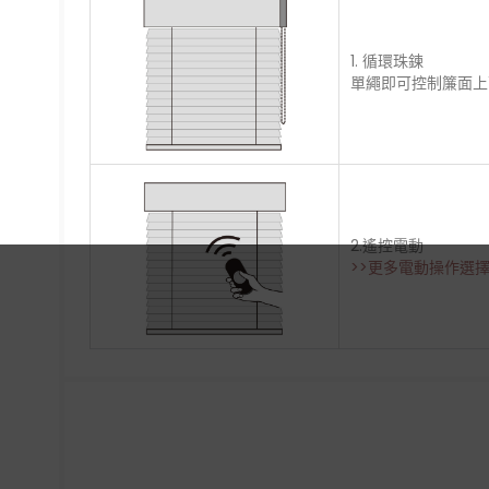
1. 循環珠鍊
單繩即可控制簾面上下
2.遙控電動
>>更多電動操作選