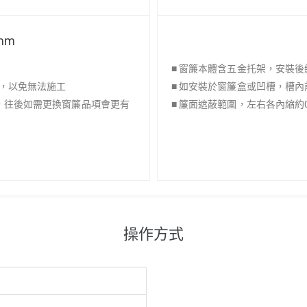
mm
■ 窗簾本體含五金托架，安裝後
上，以免無法施工
■ 如安裝於窗簾盒或凹槽，槽內
上，往後如需更換窗簾品項會更有
■ 簾面遮蔽範圍，左右各內縮約0
操作方式