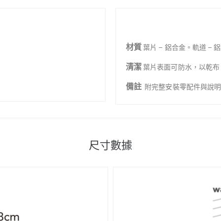
材質
葉片 – 鋁合金。軌道 – 
清潔
葉片表面可防水，以乾布
備註
附完整安裝零配件與說
尺寸數據