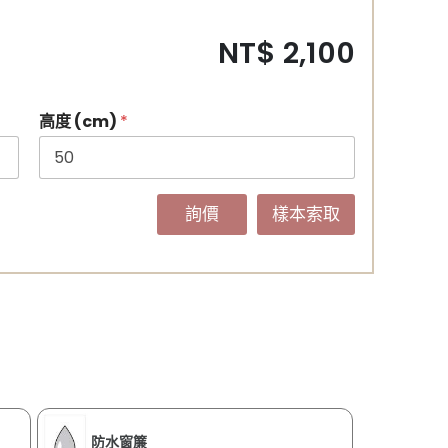
NT$ 2,100
高度 (cm)
*
詢價
樣本索取
防水窗簾