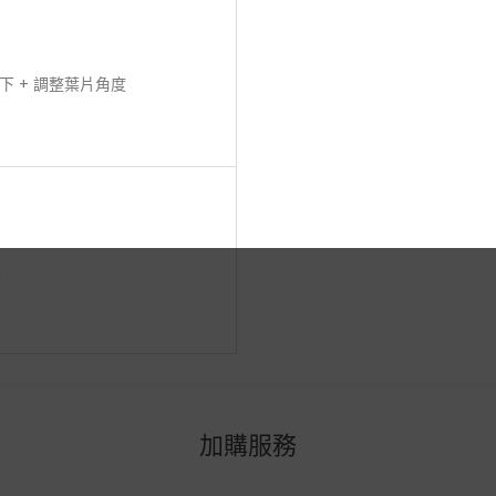
 + 調整葉片角度
擇
加購服務