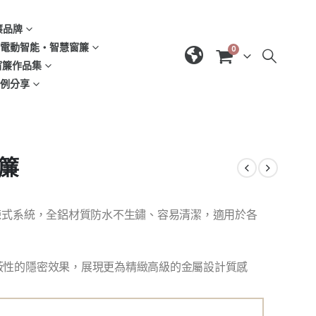
窗簾品牌
d | 電動智能‧智慧窗簾
0
| 窗簾作品集
域案例分享
葉簾
鍊式系統，全鋁材質防水不生鏽、容易清潔，適用於各
蔽性的隱密效果，展現更為精緻高級的金屬設計質感