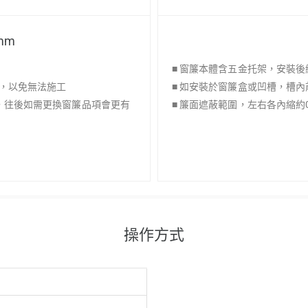
mm
■ 窗簾本體含五金托架，安裝後
上，以免無法施工
■ 如安裝於窗簾盒或凹槽，槽內
上，往後如需更換窗簾品項會更有
■ 簾面遮蔽範圍，左右各內縮約0
操作方式