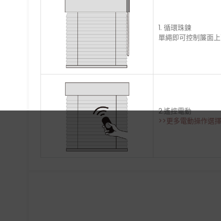
1. 循環珠鍊
單繩即可控制簾面上下
2.遙控電動
>>更多電動操作選