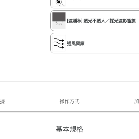
[遮隱私] 透光不透人／採光遮影窗簾
通風窗簾
據
操作方式
加
基本規格