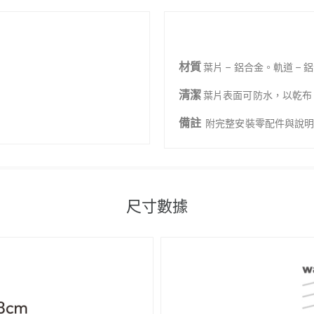
材質
葉片 – 鋁合金。軌道 – 
清潔
葉片表面可防水，以乾布
備註
附完整安裝零配件與說
尺寸數據