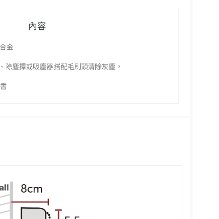
內容
鋁合金
、除塵撢或吸塵器搭配毛刷頭清除灰塵。
明書