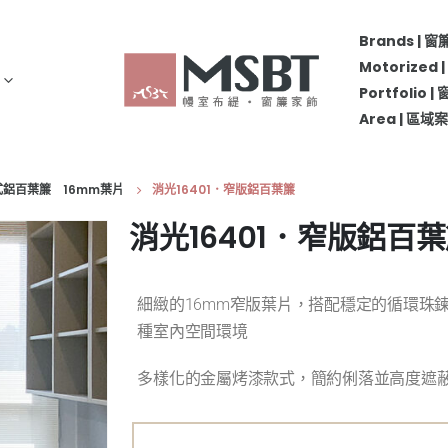
Brands | 
Motorize
Portfolio 
Area | 區
鍊式鋁百葉簾 16mm葉片
消光16401．窄版鋁百葉簾
消光16401．窄版鋁百
細緻的16mm窄版葉片，搭配穩定的循環珠
種室內空間環境
多樣化的金屬烤漆款式，簡約俐落並高度遮