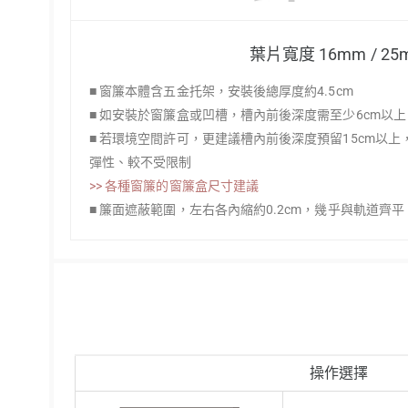
葉片寬度 16mm / 25
■ 窗簾本體含五金托架，安裝後總厚度約4.5cm
■ 如安裝於窗簾盒或凹槽，槽內前後深度需至少6cm以
■ 若環境空間許可，更建議槽內前後深度預留15cm以
彈性、較不受限制
>> 各種窗簾的窗簾盒尺寸建議
■ 簾面遮蔽範圍，左右各內縮約0.2cm，幾乎與軌道齊平
操作選擇