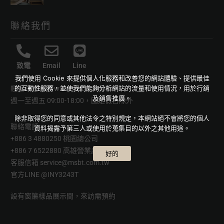
聯絡我們
致電
Email
Line
我們使用 Cookie 來提供個人化服務和改善您的網站體驗、提供最佳
的互動性服務，並使我們能夠分析網站的流量和使用情況，用於行銷
幔室布緹官網
www.msbt.com.tw
及銷售推廣。
週一至週五 09:00-18:00，國定假日除外
除非取得您的同意或其他法令之特別規定，本網站絕不會將您的個人
聯絡電話
資料揭露予第三人或使用於蒐集目的以外之其他用途。
+886 3 4880250 桃園總公司
+886 7 6522880 高雄營業處
好的
客服信箱
service@msbt.com.tw
官方LINE
@INY3243T
設有窗簾樣品展示間，來訪需預約