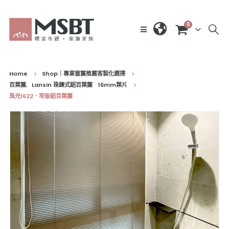
0
Home
Shop｜專業窗簾推薦客製化選擇
百葉簾
,
Lansin 珠鍊式鋁百葉簾 16mm葉片
珠光1622．窄版鋁百葉簾