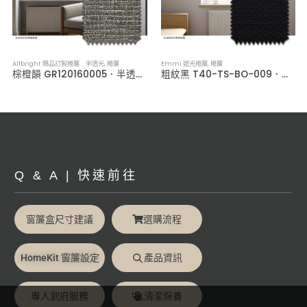
Allbright 精品訂製捲簾 半透光
,
捲簾
Emmi 遮光捲簾
,
捲簾
棕橙韻 GR120160005．半透光捲簾
粗紋黑 T40-TS-BO-009．全遮光捲簾
Q & A | 快速前往
窗簾盒尺寸建議
選購流程
HomeKit 窗簾設定
產品資訊
專人到府服務
清潔保養