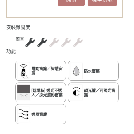
安裝難易度
簡單
功能
電動窗簾／智慧窗
防水窗簾
簾
[遮隱私] 透光不透
調光簾／可調光窗
人／採光遮影窗簾
簾
通風窗簾