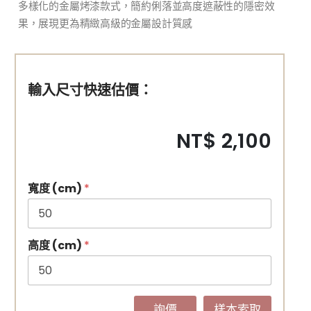
多樣化的金屬烤漆款式，簡約俐落並高度遮蔽性的隱密效
果，展現更為精緻高級的金屬設計質感
輸入尺寸快速估價：
NT$ 2,100
寬度 (cm)
*
高度 (cm)
*
詢價
樣本索取