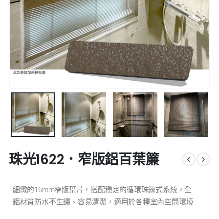
珠光1622．窄版鋁百葉簾
細緻的16mm窄版葉片，搭配穩定的循環珠鍊式系統，全
鋁材質防水不生鏽、容易清潔，適用於各種室內空間環境